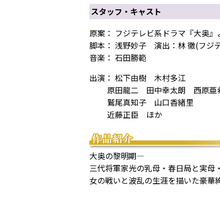
スタッフ・キャスト
原案： フジテレビ系ドラマ『大奥』
脚本： 浅野妙子 演出：林 徹(フジテ
音楽： 石田勝範
出演： 松下由樹 木村多江
原田龍二 田中幸太朗 西原亜
鷲尾真知子 山口香緖里
近藤正臣 ほか
大奥の黎明期―
三代将軍家光の乳母・春日局と実母
女の戦いと波乱の生涯を描いた豪華