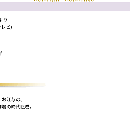
より
レビ)
希
・お江与の、
絢爛の時代絵巻。