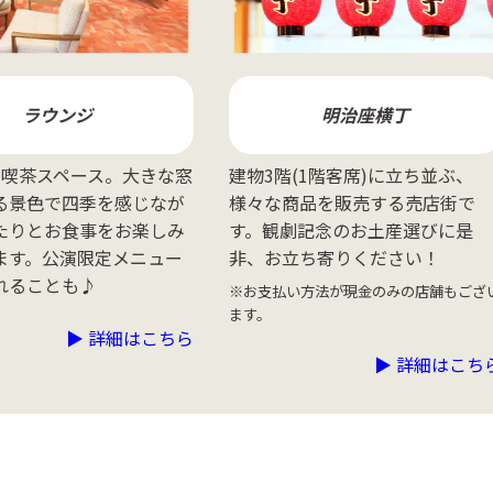
ラウンジ
明治座横丁
の喫茶スペース。大きな窓
建物3階(1階客席)に立ち並ぶ、
る景色で四季を感じなが
様々な商品を販売する売店街で
たりとお食事をお楽しみ
す。観劇記念のお土産選びに是
ます。公演限定メニュー
非、お立ち寄りください！
れることも♪
※お支払い方法が現金のみの店舗もござ
ます。
▶︎ 詳細はこちら
▶︎ 詳細はこち