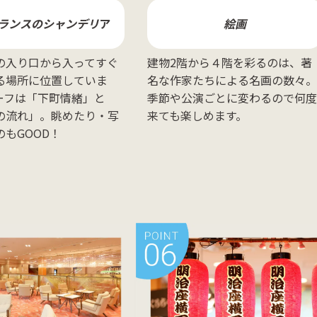
ランスのシャンデリ
ア
絵画
の入り口から入ってすぐ
建物2階から４階を彩るのは、著
る場所に位置していま
名な作家たちによる名画の数々
ーフは「下町情緒」と
季節や公演ごとに変わるので何
の流れ」。眺めたり・写
来ても楽しめます。
もGOOD！