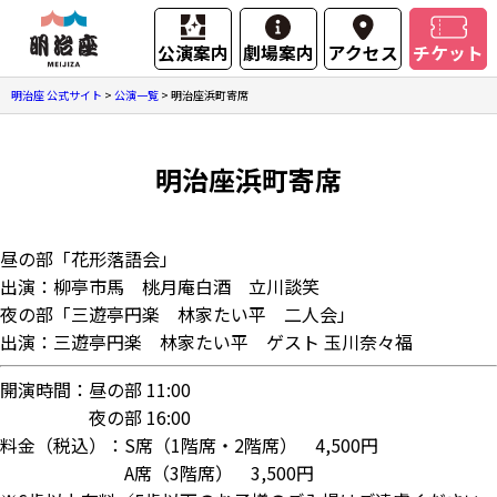
公演案内
劇場案内
アクセス
チケット
明治座 公式サイト
>
公演一覧
>
明治座浜町寄席
明治座浜町寄席
昼の部「花形落語会」
出演：柳亭市馬 桃月庵白酒 立川談笑
夜の部「三遊亭円楽 林家たい平 二人会」
出演：三遊亭円楽 林家たい平 ゲスト 玉川奈々福
開演時間：昼の部 11:00
夜の部 16:00
料金（税込）：S席（1階席・2階席） 4,500円
A席（3階席） 3,500円