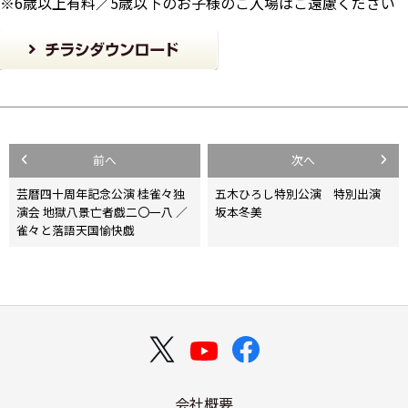
※6歳以上有料／5歳以下のお子様のご入場はご遠慮ください
投
前へ
次へ
稿
芸暦四十周年記念公演 桂雀々独
五木ひろし特別公演 特別出演
演会 地獄八景亡者戯二〇一八 ／
坂本冬美
ナ
雀々と落語天国愉快戯
ビ
ゲ
ー
シ
ョ
会社概要