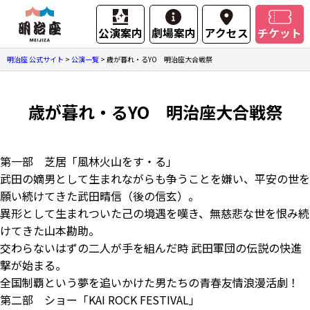
公演案内
劇場案内
アクセス
チケット
明治座 公式サイト
>
公演一覧
>
歳が暮れ・るYO 明治座大合戦祭
歳が暮れ・るYO 明治座大合戦祭
第一部 芝居「風林火山をす・る」
武田の嫡男として生まれながらも争うことを嫌い、平安の世を
願い続けてきた武田晴信（後の信玄）。
異形として生まれついた己の境遇を嘆き、無慈悲な世を恨み続
けてきた山本勘助。
交わらないはずの二人が手を組んだ時 武田軍団の伝説の快進
撃が始まる。
全国制覇という夢を追いかけた男たちの青春友情浪漫活劇！
第二部 ショー「KAI ROCK FESTIVAL」