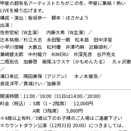
甲斐の超有名アーティストたちがこの冬、甲斐に集結！熱い
LIVEを繰り広げます。
構成・演出：板垣恭一 脚本：ほさかよう
出演：
佐奈宏紀（W主演） 内藤大希（W主演）／
辻本祐樹／杉江大志 永田聖一朗 松本岳 田中涼星
小早川俊輔 大薮丘 松村優 井澤巧麻 近藤頌利／
兼崎健太郎 中村龍介 KIMERU 井深克彦 谷戸亮太
二瓶拓也 加藤啓 槇尾ユウスケ（かもめんたる） 久ヶ沢徹
／
滝口幸広 隅田美保（アジアン） 木ノ本嶺浩／
泉見洋平／貴城けい／加藤茶
開演時間：11:00／16:00（31日は14:00／20:00）
料金（税込）：S席（1・2階席） 12,000円
A席（3階席） 5,800円
※4歳以上有料／3歳以下のお子様のご入場はご遠慮下さい
※カウントダウン公演（12月31日 20:00）につきましては、