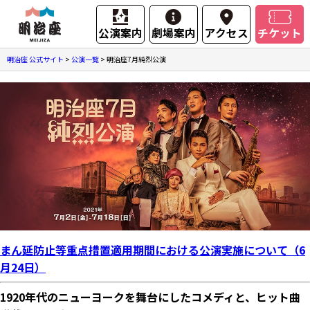
公演案内
劇場案内
アクセス
チケット
明治座 公式サイト
>
公演一覧
>
明治座7月純烈公演
まん延防止等重点措置適用期間における公演実施について（6
月24日）
1920年代のニューヨークを舞台にしたコメディと、ヒット曲