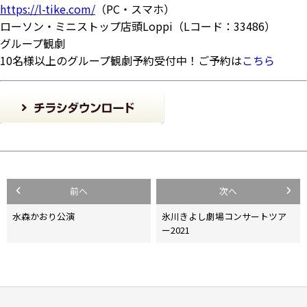
https://l-tike.com/
（PC・スマホ）
ローソン・ミニストップ店頭Loppi（Lコード：33486）
グループ観劇
10名様以上のグループ観劇予約受付中！ご予約は
こちら
投
前へ
次へ
稿
水森かおり公演
氷川きよし劇場コンサートツア
ー2021
ナ
ビ
ゲ