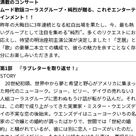
満載のコンサート
ムード歌謡コーラスグループ・純烈が贈る、これぞエンターテ
インメント！！
昨年の大晦日に3年連続となる紅白出場を果たし、今、最も熱
いグループとして注目を集める“純烈”。多くのリクエストにお
応えし、待望の明治座初主演公演が決定しました！「芝居」と
「歌」の豪華二本立ての構成で、彼らの魅力を余すことなく存
分にお楽しみいただきます。
第1部 『ラブレターを取り返せ！』
STORY
20世紀初頭、世界中から夢と希望と野心がアメリカに集まっ
た時代のニューヨーク。ジョー、ビリー、デイヴの売れない3
人組コーラスグループに思わぬもうけ話が転がり込んだ。それ
は、この町で成り上がってきた実業家・ミスター・ウエンズデ
イの不実な恋の後始末。ウエンズデイはニューヨークいちの名
家のご令嬢との婚約が調ったばかりで、世間では「世紀の婚
約」と騒がれているが、彼には別に恋人・ローズがいたのだ。