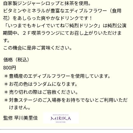
自家製ジンジャーシロップと抹茶を使用。
ビタミンやミネラルが豊富なエディブルフラワー（食用
花）をあしらった爽やかなドリンクです！
「いつまでもキレイでいてね♡純烈ドリンク」は純烈公演
期間中、２Ｆ喫茶ラウンジにてお召し上がりいただけま
す。
この機会に是非ご賞味ください。
価格（税込）
800円
＊
豊橋産のエディブルフラワーを使用しています。
＊
お花の色はランダムになります。
＊
売り切れの際はご容赦ください。
＊
対象ステージのご入場券をお持ちでないとご利用いただ
けません。
監修 早川美里佳