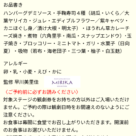
お品書き
ハンバーグデミソース・手鞠寿司４種（胡瓜・いくら／大
葉ヤリイカ・ジュレ・エディブルフラワー／紫キャベツ・
カニほぐし身／漬け大根・明太子）・ほうれん草カレーチ
ーズ焼き・煮物（六角里芋・南瓜・スナップエンドウ）･玉
子焼き・ブロッコリー・ミニトマト・ガリ・水菓子（日向
夏）・吸物（若布・海老団子・三つ葉・柚子・白玉麩）
アレルギー
卵・乳・小麦・えび・かに
監修 早川美里佳
〈ご予約前に必ずお読みください〉
対象ステージの観劇券をお持ちの方以外はご入場いただけ
ません。ご予約の際は観劇日時をお間違えのないようにご
注意ください。
お食事は幕間に食堂でお召し上がりいただきます。開演前
のお食事はお選びいただけません。