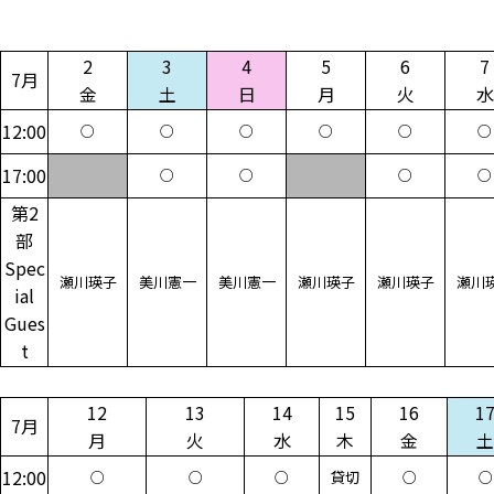
2
3
4
5
6
7
7月
金
土
日
月
火
水
12:00
○
○
○
○
○
○
17:00
○
○
○
○
第2
部
Spec
瀬川瑛子
美川憲一
美川憲一
瀬川瑛子
瀬川瑛子
瀬川
ial
Gues
t
12
13
14
15
16
1
7月
月
火
水
木
金
土
12:00
○
○
○
貸切
○
○