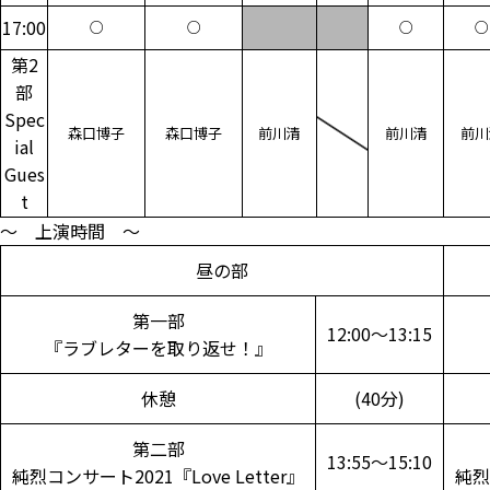
17:00
○
○
○
○
第2
部
Spec
森口博子
森口博子
前川清
前川清
前川
ial
Gues
t
～ 上演時間 ～
昼の部
第一部
12:00～13:15
『ラブレターを取り返せ！』
休憩
(40分)
第二部
13:55～15:10
純烈コンサート2021『Love Letter』
純烈