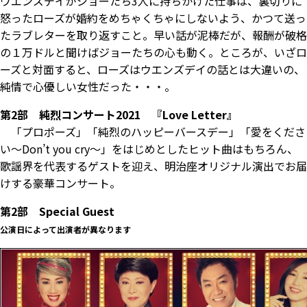
ウエンズデイがジョーたち3人に持ちかけた仕事は、裏切りに
怒ったローズが婚約をめちゃくちゃにしないよう、かつて送っ
たラブレターを取り返すこと。早い話が泥棒だが、報酬が破格
の１万ドルと聞けばジョーたちの心も動く。ところが、いざロ
ーズと対面すると、ローズはウエンズデイの話とは大違いの、
純情で心優しい女性だった・・・。
第2部 純烈コンサート2021 『Love Letter』
「プロポーズ」「純烈のハッピーバースデー」「愛をくださ
い～Don’t you cry～」をはじめとしたヒット曲はもちろん、
歌謡界を代表するゲストを迎え、明治座オリジナル演出でお届
けする豪華コンサート。
第2部 Special Guest
公演日によって出演者が異なります