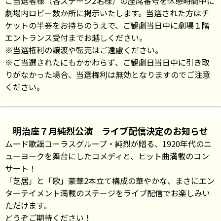
ご当選者様（各ステージ2名様）の座席番号を休憩時間中に
劇場内ロビー数か所に掲示いたします。当選された方はチ
ケットの半券をお持ちのうえで、ご観劇当日中に劇場１階
エントランス受付までお越しください。
※当選権利の譲渡や転売はご遠慮ください。
※ご当選されたにもかかわらず、ご観劇日当日中に引き取
りがなかった場合、当選権利は無効となりますのでご注意
ください。
明治座７月純烈公演 ライブ配信決定のお知らせ
ムード歌謡コーラスグループ・純烈が贈る、1920年代のニ
ューヨークを舞台にしたコメディと、ヒット曲満載のコン
サート！
「芝居」と「歌」豪華2本立て構成の華やかな、まさにエン
ターテイメント満載のステージをライブ配信でお楽しみい
ただけます。
どうぞご期待ください！