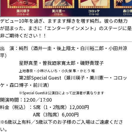
デビュー10年を過ぎ、ますます輝きを増す純烈。彼らの魅力
が詰まった、まさに「エンターテインメント」のステージに是
非ご期待ください！！
出 演：純烈（酒井一圭・後上翔太・白川裕二郎・小田井涼
平）
星野真里・曽我廼家寛太郎・磯野貴理子
上地春奈・小林けんいち・小久保 隼・かとう 唯
第2部Special Guest（瀬川瑛子・美川憲一・コロッ
ケ・森口博子・前川清）
※Special Guestは公演日によって出演者が異なります
開演時間：12:00／17:00
料金（税込）：S席（1・2階席）12,000円
A席（3階席）6,000円
※6歳以上有料／5歳以下のお子様のご入場はご遠慮くださ
い。