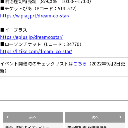
■明治座切符売場（8/9以降 10:00～17:00）
■チケットぴあ（Pコード：513-572）
https://w.pia.jp/t/dream-co-star/
■イープラス
https://eplus.jp/dreamcostar/
■ローソンチケット（Lコード：34770）
https://l-tike.com/dream_co-star/
イベント開催時のチェックリストは
こちら
（2022年9月2日更
新）
投
前へ
次へ
舞台「脳内ポイズンベリー」
明治座創業150周年記念