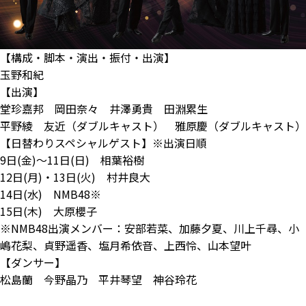
【構成・脚本・演出・振付・出演】
玉野和紀
【出演】
堂珍嘉邦 岡田奈々 井澤勇貴 田淵累生
平野綾 友近（ダブルキャスト） 雅原慶（ダブルキャスト）
【日替わりスペシャルゲスト】※出演日順
9日(金)～11日(日) 相葉裕樹
12日(月)・13日(火) 村井良大
14日(水) NMB48※
15日(木) 大原櫻子
※NMB48出演メンバー：安部若菜、加藤夕夏、川上千尋、小
嶋花梨、貞野遥香、塩月希依音、上西怜、山本望叶
【ダンサー】
松島蘭 今野晶乃 平井琴望 神谷玲花