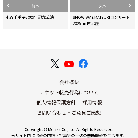
投
前へ
次へ
稿
水谷千重子50周年記念公演
SHOW-WA&MATSURIコンサート
2025 in 明治座
ナ
ビ
ゲ
ー
シ
会社概要
ョ
チケット転売行為について
ン
個人情報保護方針
採用情報
お問い合わせ・ご意見ご感想
Copyright © Meijiza Co.,Ltd. All Rights Reserved.
当サイト内に掲載の内容・写真等の一切の無断転載を禁じます。