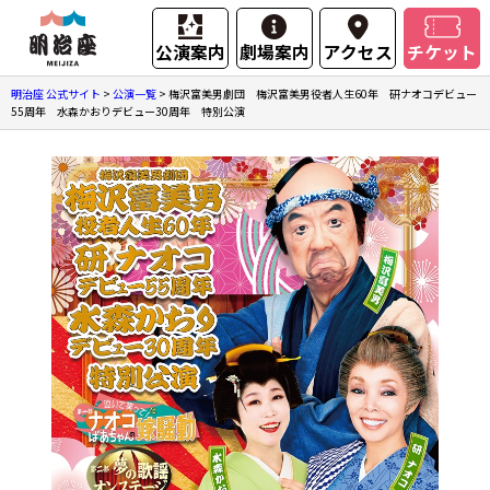
公演案内
劇場案内
アクセス
チケット
明治座 公式サイト
>
公演一覧
>
梅沢富美男劇団 梅沢富美男役者人生60年 研ナオコデビュー
55周年 水森かおりデビュー30周年 特別公演