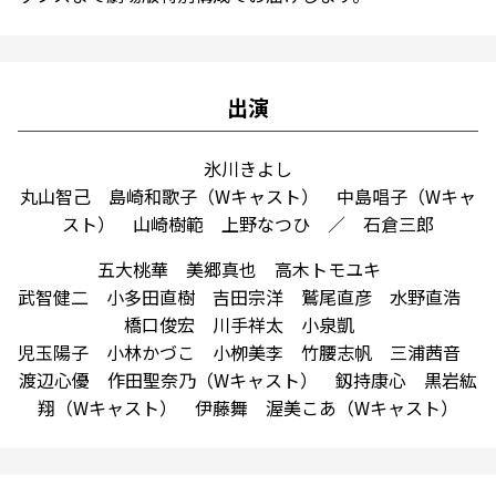
出演
氷川きよし
丸山智己 島崎和歌子（Wキャスト） 中島唱子（Wキャ
スト） 山崎樹範 上野なつひ ／ 石倉三郎
五大桃華 美郷真也 高木トモユキ
武智健二 小多田直樹 吉田宗洋 鷲尾直彦 水野直浩
橋口俊宏 川手祥太 小泉凱
児玉陽子 小林かづこ 小栁美李 竹腰志帆 三浦茜音
渡辺心優 作田聖奈乃（Wキャスト） 釼持康心 黒岩紘
翔（Wキャスト） 伊藤舞 渥美こあ（Wキャスト）