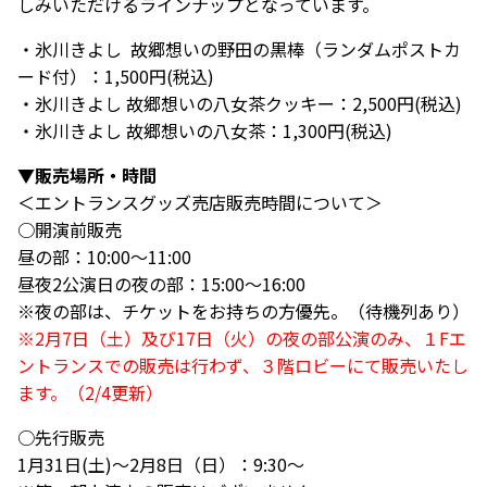
しみいただけるラインナップとなっています。
・氷川きよし 故郷想いの野田の黒棒（ランダムポストカ
ード付）：1,500円(税込)
・氷川きよし 故郷想いの八女茶クッキー：2,500円(税込)
・氷川きよし 故郷想いの八女茶：1,300円(税込)
▼販売場所・時間
＜エントランスグッズ売店販売時間について＞
○開演前販売
昼の部：10:00～11:00
昼夜2公演日の夜の部：15:00～16:00
※夜の部は、チケットをお持ちの方優先。（待機列あり）
※2⽉7⽇（⼟）及び17⽇（⽕）の夜の部公演のみ、１Fエ
ントランスでの販売は⾏わず、３階ロビーにて販売いたし
ます。（2/4更新）
○先行販売
1月31日(土)～2月8日（日）：9:30～