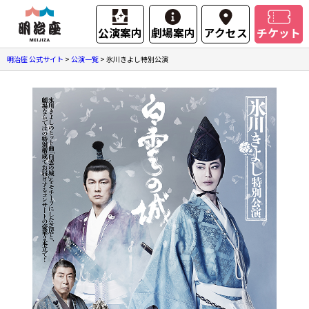
公演案内
劇場案内
アクセス
チケット
明治座 公式サイト
>
公演一覧
>
氷川きよし特別公演