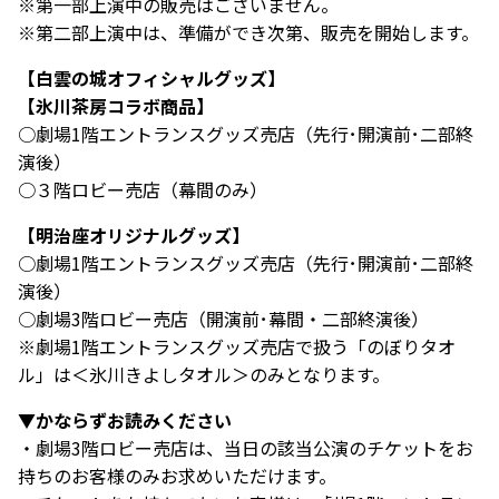
※第一部上演中の販売はございません。
※第二部上演中は、準備ができ次第、販売を開始します。
【白雲の城オフィシャルグッズ】
【氷川茶房コラボ商品】
○劇場1階エントランスグッズ売店（先行･開演前･二部終
演後）
○３階ロビー売店（幕間のみ）
【明治座オリジナルグッズ】
○劇場1階エントランスグッズ売店（先行･開演前･二部終
演後）
○劇場3階ロビー売店（開演前･幕間・二部終演後）
※劇場1階エントランスグッズ売店で扱う「のぼりタオ
ル」は＜氷川きよしタオル＞のみとなります。
▼かならずお読みください
・劇場3階ロビー売店は、当日の該当公演のチケットをお
持ちのお客様のみお求めいただけます。