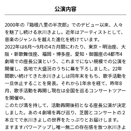
公演内容
2000年の『箱根八里の半次郎』でのデビュー以来、人々
を魅了し続ける氷川きよし。近年はアーティストとして、
音楽のジャンルを越えた進化を続けています。
2022年は6月～9月の4カ月間にわたり、東京・明治座、大
阪・新歌舞伎座、福岡・博多座、愛知・御園座の4都市4
劇場での座長公演という、これまでにない規模での公演を
開催し、各地で大盛況のうちに幕を下ろしました。22年
間歌い続けてきた氷川きよしは同年末をもち、歌手活動を
一旦休止することを発表。それから1年余を経て、昨年8
月、歌手活動を再開し現在は全国を巡るコンサートツアー
を開催中。
このたび満を持して、活動再開後初となる座長公演が決定
しました。あの４劇場を再び巡り、芝居とコンサートの２
本立てで氷川きよしの世界をたっぷりとお届けします。
ますますパワーアップし唯一無二の存在感を放つ氷川きよ