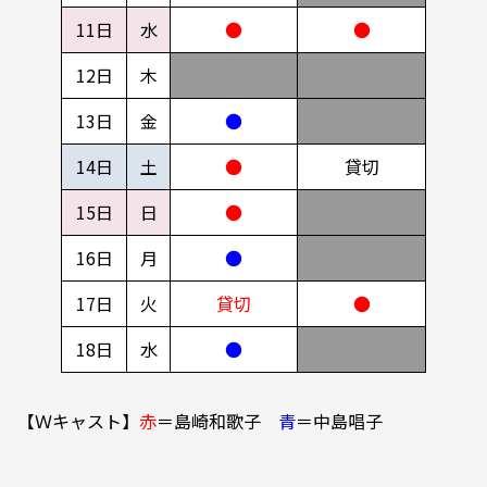
11日
水
●
●
12日
木
13日
金
●
14日
土
●
貸切
15日
日
●
16日
月
●
17日
火
貸切
●
18日
水
●
【Ｗキャスト】
赤
＝島崎和歌子
青
＝中島唱子