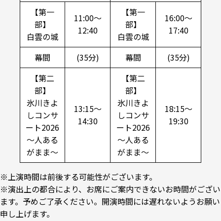
【第一
【第一
11:00～
16:00～
部】
部】
12:40
17:40
白雲の城
白雲の城
幕間
(35分)
幕間
(35分)
【第二
【第二
部】
部】
氷川きよ
氷川きよ
13:15～
18:15～
しコンサ
しコンサ
14:30
19:30
ート2026
ート2026
～人ある
～人ある
がまま～
がまま～
※上演時間は前後する可能性がございます。
※演出上の都合により、お席にご案内できないお時間がござい
ます。予めご了承ください。開演時間には遅れないようお願い
申し上げます。