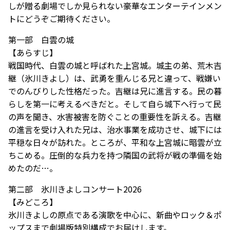
しが贈る劇場でしか見られない豪華なエンターテインメン
トにどうぞご期待ください。
第一部 白雲の城
【あらすじ】
戦国時代、白雲の城と呼ばれた上宮城。城主の弟、荒木吉
継（氷川きよし）は、武勇を重んじる兄と違って、戦嫌い
でのんびりした性格だった。吉継は兄に進言する。民の暮
らしを第一に考えるべきだと。そして自ら城下へ行って民
の声を聞き、水害被害を防ぐことの重要性を訴える。吉継
の進言を受け入れた兄は、治水事業を成功させ、城下には
平穏な日々が訪れた。ところが、平和な上宮城に暗雲が立
ちこめる。圧倒的な兵力を持つ隣国の武将が戦の準備を始
めたのだ…。
第二部 氷川きよしコンサート2026
【みどころ】
氷川きよしの原点である演歌を中心に、新曲やロック＆ポ
ップスまで劇場版特別構成でお届けします。