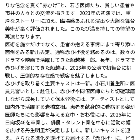
りな信念を貫く“赤ひげ”と、若き医師たち、貧しい患者や
市井の人々との交流を描きます。2023年の初演では、重
厚なストーリーに加え、臨場感あふれる演出や大胆な舞台
美術が高く評価されました。このたび満を持しての待望の
再演となります。
医術を施すだけでなく、患者の抱える事情にまで寄り添い
面倒をみる新出去定、通称赤ひげ役を務めるのは、数々の
ドラマや映画で活躍してきた船越英一郎。長年、ドラマで
赤ひげを演じてきた船越は、2023年の公演で初舞台に挑
戦し、圧倒的な存在感で観客を魅了しました。
赤ひげを取り巻く主要キャストは一新。小石川養生所に医
員見習いとして赴任し、赤ひげや同僚医師たちと切磋琢磨
しながら成長していく保本登役には、アーティストとして
国内外で活躍する岩橋玄樹。患者を献身的に看病する姿が
医師たちにも影響を与える女中・お杉役には、2025年に
日向坂46を卒業し、俳優・タレント業を中心に活動の幅
を広げる丹生明里が決定しました。新しいキャストを迎
え、さらなる進化を遂げてお届けする『赤ひげ』に、どう