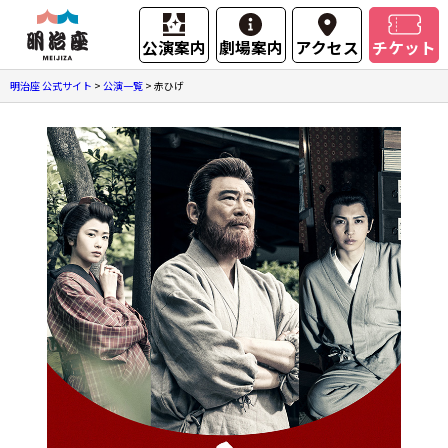
公演案内
劇場案内
アクセス
チケット
明治座 公式サイト
>
公演一覧
>
赤ひげ