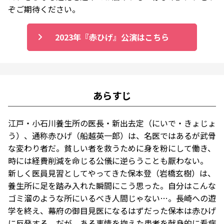
ぞご期待ください。
2023年『赤ひげ』公演はこちら
あらすじ
江戸・小石川養生所の医長・新出去定（にいで・きょじょ
う）、通称赤ひげ（船越英一郎）は、名医ではあるが武骨
な変わり者だ。貧しい者を救うために身を粉にして働き、
時には経費削減を命じる公儀に逆らうことも厭わない。
新しく医員見習としてやってきた保本登（岩橋玄樹）は、
養生所に足を踏み入れた瞬間にこう思った。自分はこんな
ゴミ溜のような所にいるべき人間じゃない…。長崎への遊
学を終え、幕府の御目見医になるはずだった保本は赤ひげ
に反発する。だが、ある事情を抱えた患者を献身的に看病