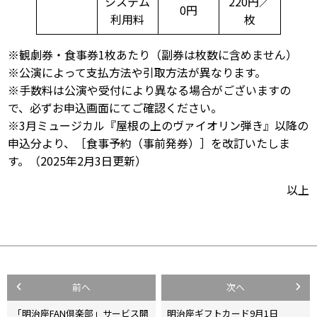
システム
220円／
0円
利用料
枚
※観劇券・食事券1枚あたり（副券は枚数に含めません）
※公演によって支払方法や引取方法が異なります。
※手数料は公演や受付により異なる場合がございますの
で、必ずお申込画面にてご確認ください。
※3月ミュージカル『屋根の上のヴァイオリン弾き』以降の
申込分より、［食事予約（事前発券）］を改訂いたしま
す。（2025年2月3日更新）
以上
投
前へ
次へ
稿
「明治座FAN倶楽部」サービス開
明治座ギフトカード9月1日