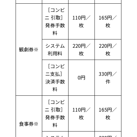
［コンビ
ニ 引取］
110円／
165円／
発券手数
枚
枚
料
システム
220円／
220円／
観劇券※
利用料
枚
枚
［コンビ
ニ支払］
330円／
0円
決済手数
件
料
［コンビ
ニ 引取］
110円／
165円／
発券手数
枚
枚
食事券※
料