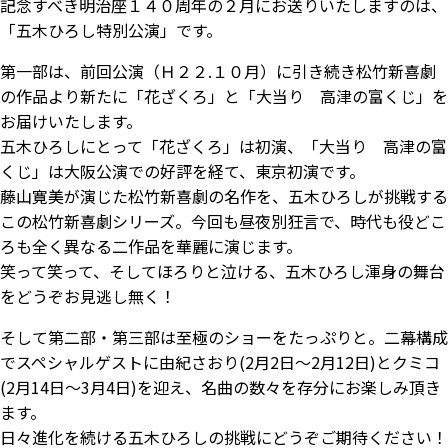
記念すべき明治座１４０周年の２月にお送りいたしますのは、
「五木ひろし特別公演」です。
第一部は、前回公演（Ｈ２２.１０月）に引き続き松竹新喜劇
の作品より新たに「花ざくろ」と「大当り 高津の富くじ」を
お届けいたします。
五木ひろしにとって「花ざくろ」は初演、「大当り 高津の富
くじ」は大阪公演での好評を経て、東京初演です。
藤山寛美が演じた松竹新喜劇の名作を、五木ひろしが挑戦する
この松竹新喜劇シリーズ。今回も昼夜別狂言で、時代も役どこ
ろも全く異なる二作品を華麗に演じます。
笑って笑って、そしてほろりと泣ける、五木ひろし渾身の舞台
をどうぞお見逃し無く！
そして第二部・第三部は至極のショーをたっぷりと。二幕構成
でスペシャルゲストに由紀さおり(2月2日～2月12日)とクミコ
(2月14日～3月4日)を迎え、名曲の数々を存分にお楽しみ頂き
ます。
日々進化を続ける五木ひろしの挑戦にどうぞご期待ください！