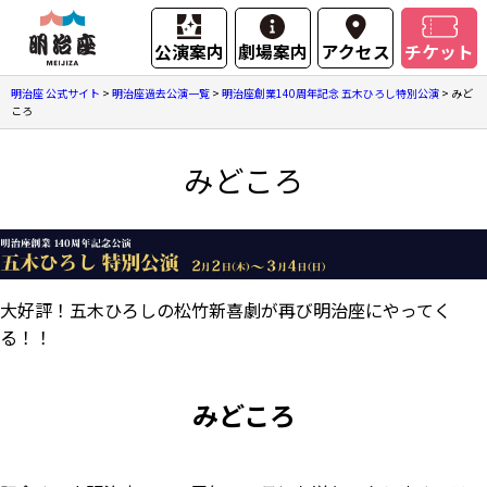
公演案内
劇場案内
アクセス
チケット
明治座 公式サイト
>
明治座過去公演一覧
>
明治座創業140周年記念 五木ひろし特別公演
>
みど
ころ
みどころ
大好評！五木ひろしの松竹新喜劇が再び明治座にやってく
る！！
みどころ