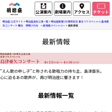
公演案内
劇場案内
アクセス
チケット
明治座 公式サイト
>
明治座過去公演一覧
>
明治座創業140周年記念 春まつりスペシャル 島津亜
矢コンサート 曙光 夜明けの光 ～劇場版スペシャル～
>
最新情報
最新情報
”えん歌の申し子”と称される歌唱力の持ち主、島津亜矢。
心に迫るあの歌声が、再び明治座に響きます！
最新情報一覧