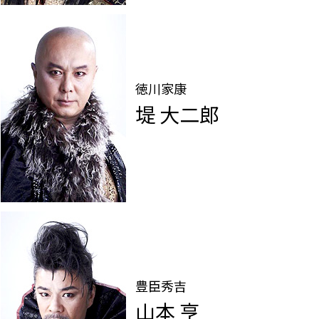
徳川家康
堤 大二郎
豊臣秀吉
山本 亨