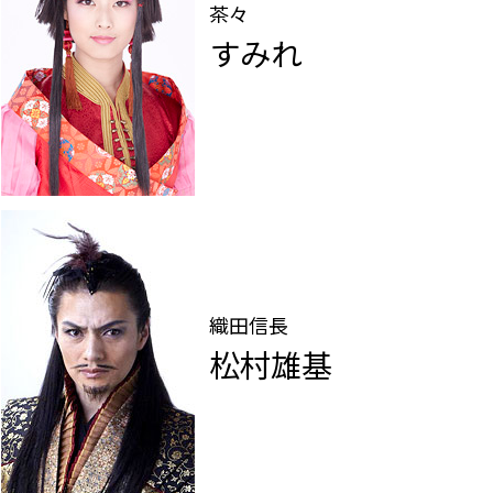
茶々
すみれ
織田信長
松村雄基