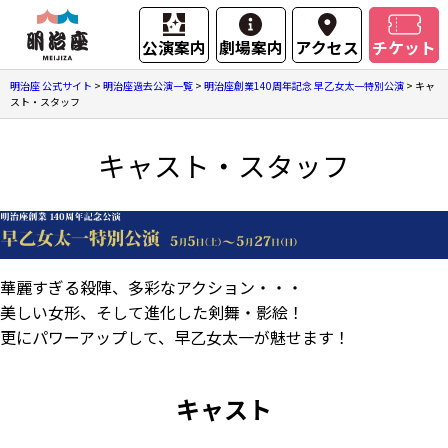
公演案内
劇場案内
アクセス
チケット
明治座 公式サイト
>
明治座過去公演一覧
>
明治座創業140周年記念 早乙女太一特別公演
>
キャ
スト・スタッフ
キャスト・スタッフ
華麗すぎる殺陣、多彩なアクション・・・
美しい女形、そして進化した剣舞・影絵！
更にパワーアップして、早乙女太一が魅せます！
キャスト