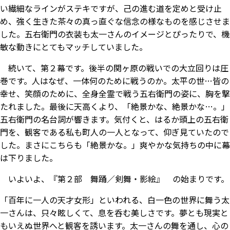
い繊細なラインがステキですが、己の進む道を定めと受け止
め、強く生きた茶々の真っ直ぐな信念の様なものを感じさせま
した。五右衛門の衣装も太一さんのイメージとぴったりで、機
敏な動きにとてもマッチしていました。
続いて、第２幕です。後半の関ヶ原の戦いでの大立回りは圧
巻です。人はなぜ、一体何のために戦うのか――。太平の世…皆の
幸せ、笑顔のために、全身全霊で戦う五右衛門の姿に、胸を撃
たれました。最後に天高くより、「絶景かな、絶景かな…。」
五右衛門の名台詞が響きます。気付くと、はるか頭上の五右衛
門を、観客である私も町人の一人となって、仰ぎ見ていたので
した。まさにこちらも「絶景かな――。」爽やかな気持ちの中に幕
は下りました。
いよいよ、『第２部 舞踊／剣舞・影絵』 の始まりです。
「百年に一人の天才女形」といわれる、白一色の世界に舞う太
一さんは、只々眩しくて、息を呑む美しさです。夢とも現実と
もいえぬ世界へと観客を誘います。太一さんの舞を通し、心の