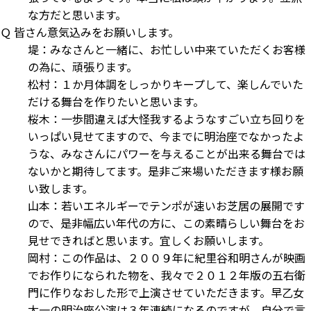
な方だと思います。
Ｑ 皆さん意気込みをお願いします。
堤：みなさんと一緒に、お忙しい中来ていただくお客様
の為に、頑張ります。
松村：１か月体調をしっかりキープして、楽しんでいた
だける舞台を作りたいと思います。
桜木：一歩間違えば大怪我するようなすごい立ち回りを
いっぱい見せてますので、今までに明治座でなかったよ
うな、みなさんにパワーを与えることが出来る舞台では
ないかと期待してます。是非ご来場いただきます様お願
い致します。
山本：若いエネルギーでテンポが速いお芝居の展開です
ので、是非幅広い年代の方に、この素晴らしい舞台をお
見せできればと思います。宜しくお願いします。
岡村：この作品は、２００９年に紀里谷和明さんが映画
でお作りになられた物を、我々で２０１２年版の五右衛
門に作りなおした形で上演させていただきます。早乙女
太一の明治座公演は３年連続になるのですが、自分で言