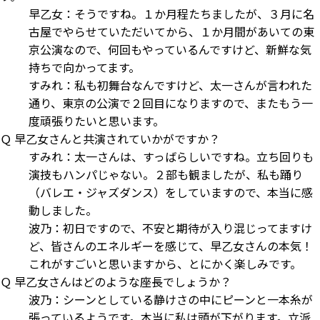
早乙女：そうですね。１か月程たちましたが、３月に名
古屋でやらせていただいてから、１か月間があいての東
京公演なので、何回もやっているんですけど、新鮮な気
持ちで向かってます。
すみれ：私も初舞台なんですけど、太一さんが言われた
通り、東京の公演で２回目になりますので、またもう一
度頑張りたいと思います。
Ｑ 早乙女さんと共演されていかがですか？
すみれ：太一さんは、すっばらしいですね。立ち回りも
演技もハンパじゃない。２部も観ましたが、私も踊り
（バレエ・ジャズダンス）をしていますので、本当に感
動しました。
波乃：初日ですので、不安と期待が入り混じってますけ
ど、皆さんのエネルギーを感じて、早乙女さんの本気！
これがすごいと思いますから、とにかく楽しみです。
Ｑ 早乙女さんはどのような座長でしょうか？
波乃：シーンとしている静けさの中にピーンと一本糸が
張っているようです。本当に私は頭が下がります。立派