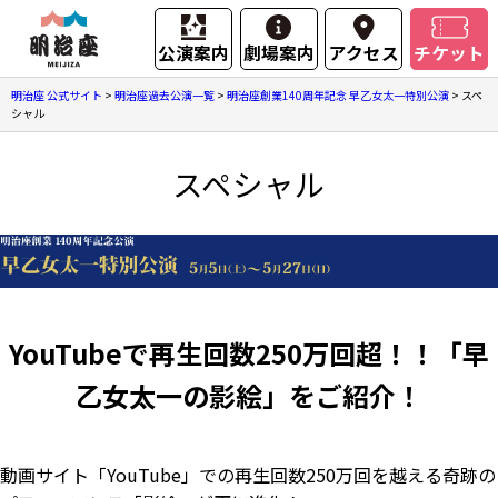
公演案内
劇場案内
アクセス
チケット
明治座 公式サイト
>
明治座過去公演一覧
>
明治座創業140周年記念 早乙女太一特別公演
>
スペ
シャル
スペシャル
YouTubeで再生回数250万回超！！「早
乙女太一の影絵」をご紹介！
動画サイト「YouTube」での再生回数250万回を越える奇跡の