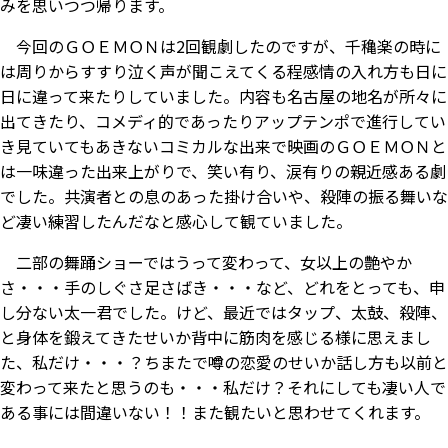
みを思いつつ帰ります。
今回のＧＯＥＭＯＮは2回観劇したのですが、千穐楽の時に
は周りからすすり泣く声が聞こえてくる程感情の入れ方も日に
日に違って来たりしていました。内容も名古屋の地名が所々に
出てきたり、コメディ的であったりアップテンポで進行してい
き見ていてもあきないコミカルな出来で映画のＧＯＥＭＯＮと
は一味違った出来上がりで、笑い有り、涙有りの親近感ある劇
でした。共演者との息のあった掛け合いや、殺陣の振る舞いな
ど凄い練習したんだなと感心して観ていました。
二部の舞踊ショーではうって変わって、女以上の艶やか
さ・・・手のしぐさ足さばき・・・など、どれをとっても、申
し分ない太一君でした。けど、最近ではタップ、太鼓、殺陣、
と身体を鍛えてきたせいか背中に筋肉を感じる様に思えまし
た、私だけ・・・？ちまたで噂の恋愛のせいか話し方も以前と
変わって来たと思うのも・・・私だけ？それにしても凄い人で
ある事には間違いない！！また観たいと思わせてくれます。