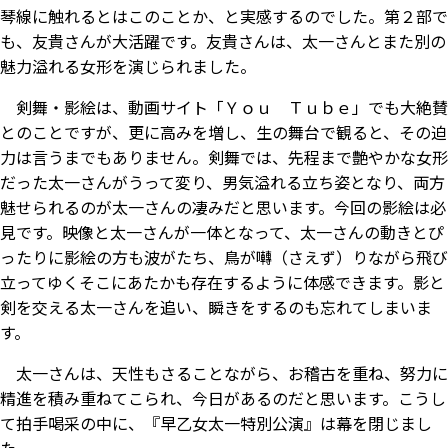
琴線に触れるとはこのことか、と実感するのでした。第２部で
も、友貴さんが大活躍です。友貴さんは、太一さんとまた別の
魅力溢れる女形を演じられました。
剣舞・影絵は、動画サイト「Ｙｏｕ Ｔｕｂｅ」でも大絶賛
とのことですが、更に高みを増し、生の舞台で観ると、その迫
力は言うまでもありません。剣舞では、先程まで艶やかな女形
だった太一さんがうって変り、男気溢れる立ち姿となり、両方
魅せられるのが太一さんの凄みだと思います。今回の影絵は必
見です。映像と太一さんが一体となって、太一さんの動きとぴ
ったりに影絵の方も波がたち、鳥が囀（さえず）りながら飛び
立ってゆく――そこにあたかも存在するように体感できます。影と
剣を交える太一さんを追い、瞬きをするのも忘れてしまいま
す。
太一さんは、天性もさることながら、お稽古を重ね、努力に
精進を積み重ねてこられ、今日があるのだと思います。こうし
て拍手喝采の中に、『早乙女太一特別公演』は幕を閉じまし
た。