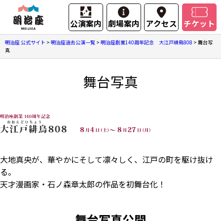
公演案内
劇場案内
アクセス
チケット
明治座 公式サイト
>
明治座過去公演一覧
>
明治座創業140周年記念 大江戸緋鳥808
>
舞台写
真
舞台写真
大地真央が、華やかにそして凛々しく、江戸の町を駆け抜け
る。
天才漫画家・石ノ森章太郎の作品を初舞台化！
舞台写真公開