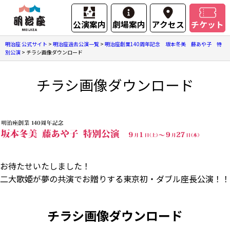
公演案内
劇場案内
アクセス
チケット
明治座 公式サイト
>
明治座過去公演一覧
>
明治座創業140周年記念 坂本冬美 藤あや子 特
別公演
>
チラシ画像ダウンロード
チラシ画像ダウンロード
お待たせいたしました！
二大歌姫が夢の共演でお贈りする東京初・ダブル座長公演！！
チラシ画像ダウンロード