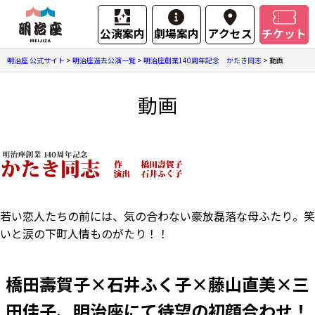
公演案内
劇場案内
アクセス
チケット
明治座 公式サイト
>
明治座過去公演一覧
>
明治座創業140周年記念 かたき同志
>
動画
動画
若い恋人たちの前には、気の合わない豪放磊落な母ふたり。笑
いと涙の下町人情ものがたり！！
橋田壽賀子×石井ふく子×藤山直美×三
田佳子、明治座にて待望の初顔合わせ！