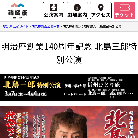
公演案内
劇場案内
アクセス
チケット
明治座 公式サイト
>
明治座過去公演一覧
>
明治座創業140周年記念 北島三郎特別公演
明治座創業140周年記念 北島三郎特
別公演