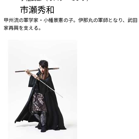
市瀬秀和
甲州流の軍学家・小幡景憲の子。伊那丸の軍師となり、武田
家再興を支える。