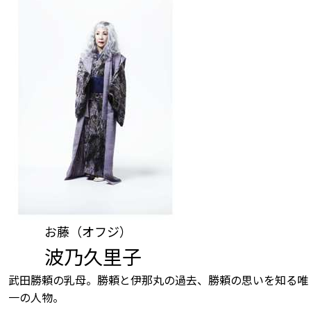
お藤（オフジ）
波乃久里子
武田勝頼の乳母。勝頼と伊那丸の過去、勝頼の思いを知る唯
一の人物。