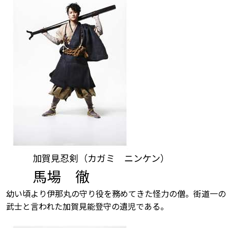
加賀見忍剣（カガミ ニンケン）
馬場 徹
幼い頃より伊那丸の守り役を務めてきた怪力の僧。街道一の
武士と言われた加賀見能登守の遺児である。