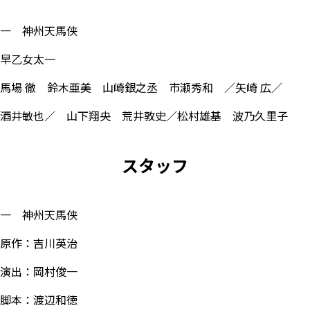
一 神州天馬侠
早乙女太一
馬場 徹 鈴木亜美 山崎銀之丞 市瀬秀和 ／矢崎 広／
酒井敏也／ 山下翔央 荒井敦史／松村雄基 波乃久里子
スタッフ
一 神州天馬侠
原作：吉川英治
演出：岡村俊一
脚本：渡辺和徳