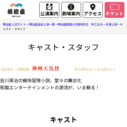
公演案内
劇場案内
アクセス
チケット
明治座 公式サイト
>
明治座過去公演一覧
>
明治座創業140周年記念 早乙女太一主演公演
>
キ
ャスト・スタッフ
キャスト・スタッフ
吉川英治の痛快冒険小説、堂々の舞台化
和製エンターテインメントの源流が、いま蘇る！
キャスト