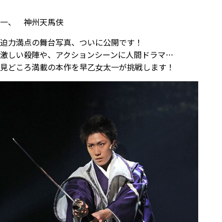
一、 神州天馬侠
迫力満点の舞台写真、ついに公開です！
激しい殺陣や、アクションシーンに人間ドラマ…
見どころ満載の本作を早乙女太一が挑戦します！