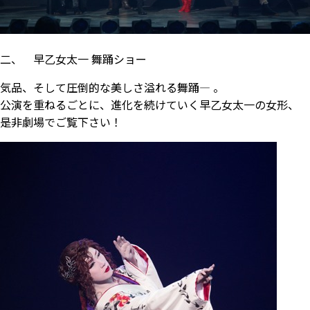
二、 早乙女太一 舞踊ショー
気品、そして圧倒的な美しさ溢れる舞踊― 。
公演を重ねるごとに、進化を続けていく早乙女太一の女形、
是非劇場でご覧下さい！