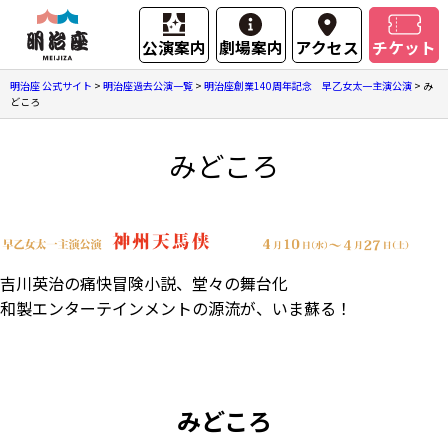
公演案内
劇場案内
アクセス
チケット
明治座 公式サイト
>
明治座過去公演一覧
>
明治座創業140周年記念 早乙女太一主演公演
>
み
どころ
みどころ
吉川英治の痛快冒険小説、堂々の舞台化
和製エンターテインメントの源流が、いま蘇る！
みどころ