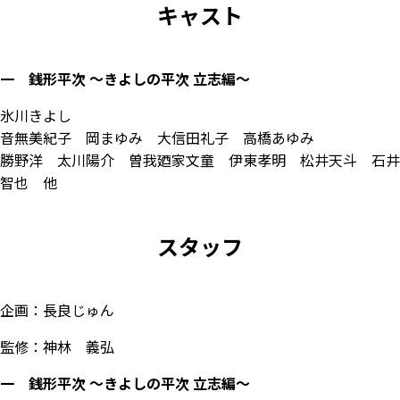
キャスト
一 銭形平次 ～きよしの平次 立志編～
氷川きよし
音無美紀子 岡まゆみ 大信田礼子 高橋あゆみ
勝野洋 太川陽介 曽我廼家文童 伊東孝明 松井天斗 石井
智也 他
スタッフ
企画：長良じゅん
監修：神林 義弘
一 銭形平次 ～きよしの平次 立志編～