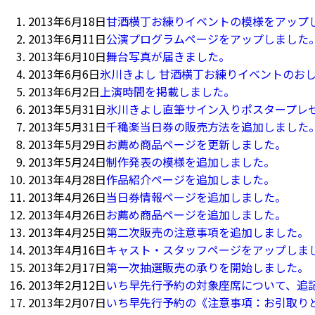
2013年6月18日
甘酒横丁お練りイベントの模様をアップ
2013年6月11日
公演プログラムページをアップしました
2013年6月10日
舞台写真が届きました。
2013年6月6日
氷川きよし 甘酒横丁お練りイベントのお
2013年6月2日
上演時間を掲載しました。
2013年5月31日
氷川きよし直筆サイン入りポスタープレ
2013年5月31日
千穐楽当日券の販売方法を追加しました
2013年5月29日
お薦め商品ページを更新しました。
2013年5月24日
制作発表の模様を追加しました。
2013年4月28日
作品紹介ページを追加しました。
2013年4月26日
当日券情報ページを追加しました。
2013年4月26日
お薦め商品ページを追加しました。
2013年4月25日
第二次販売の注意事項を追加しました。
2013年4月16日
キャスト・スタッフページをアップしま
2013年2月17日
第一次抽選販売の承りを開始しました。
2013年2月12日
いち早先行予約の対象座席について、追
2013年2月07日
いち早先行予約の《注意事項：お引取り