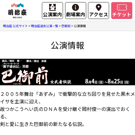
公演案内
劇場案内
アクセス
チケット
明治座 公式サイト
>
明治座過去公演一覧
>
巴御前
>
公演情報
公演情報
２００５年舞台「あずみ」で衝撃的な立ち回りを見せた黒木メ
イサを主演に迎え、
故つかこうへい氏のＤＮＡを受け継ぐ岡村俊一の演出でおく
る、
剣と愛に生きた巴御前の新たなる伝説。