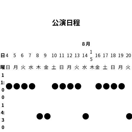
公演日程
８月
1
日
4
5
6
7
8
9
10
11
12
13
14
16
17
18
19
20
5
曜
日
月
火
水
木
金
土
日
月
火
水
木
金
土
日
月
火
1
1:
●
●
●
●
●
●
●
●
●
●
●
●
0
0
1
4:
●
●
●
3
0