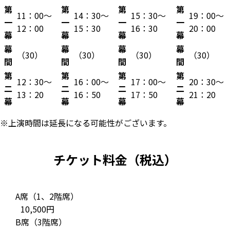
第
第
第
第
11：00～
14：30～
15：30～
19：00～
一
一
一
一
12：00
15：30
16：30
20：00
幕
幕
幕
幕
幕
幕
幕
幕
（30）
（30）
（30）
（30）
間
間
間
間
第
第
第
第
12：30～
16：00～
17：00～
20：30～
二
二
二
二
13：20
16：50
17：50
21：20
幕
幕
幕
幕
※上演時間は延長になる可能性がございます。
チケット料金（税込）
A席（1、2階席）
10,500円
B席（3階席）