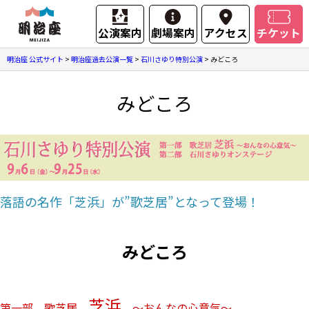
公演案内
劇場案内
アクセス
チケット
明治座 公式サイト
>
明治座過去公演一覧
>
石川さゆり特別公演
>
みどころ
みどころ
落語の名作「芝浜」が”歌芝居”となって登場！
みどころ
芝浜
第一部 歌芝居
～おんなの心意気～