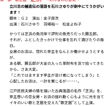
立川志の輔直伝の落語を石川さゆりが劇中にてうかがい
ます！
脚本：Ｇ２ 演出：金子良次
出演：石川さゆり 羽場裕一 松金よね子
かつては芝浜の魚河岸で評判の魚売りだった勝五郎。
それが、ふとしたきっかけで仕事を忘れて酒びたりの毎
日。
女房のお浜は、惚れた亭主をなんとか働かせようとする
が、
ある朝、勝五郎が大金の入った革財布を浜で拾ってきた
から、さあ大変。
「これではますます亭主が怠け者になってしまう」と
心配したお浜は、一計を案じるが･･････。
江戸庶民夫婦の情を描いた古典落語の名作『芝浜』を、
亭主想いの恋女房・お浜の揺れ動く心もように光を当て
イキのいい歌と芝居を交えた”歌芝居”として上演。