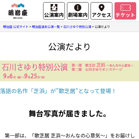
公演案内
劇場案内
アクセス
チケット
明治座 公式サイト
>
明治座過去公演一覧
>
石川さゆり特別公演
>
公演だより
公演だより
落語の名作「芝浜」が”歌芝居”となって登場！
舞台写真が届きました。
第一部は、「歌芝居 芝浜～おんなの心意気～」をお届けし