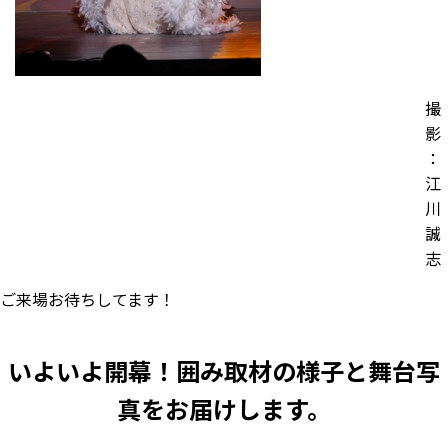
撮
影
：
江
川
誠
志
ご来場お待ちしてます！
いよいよ開幕！囲み取材の様子と舞台写
真をお届けします。