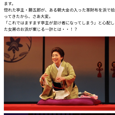
ます。
惚れた亭主・勝五郎が、ある朝大金の入った革財布を浜で拾
ってきたから、さあ大変。
「これではますます亭主が怠け者になってしまう」と心配し
た女房のお浜が案じる一計とは・・！？