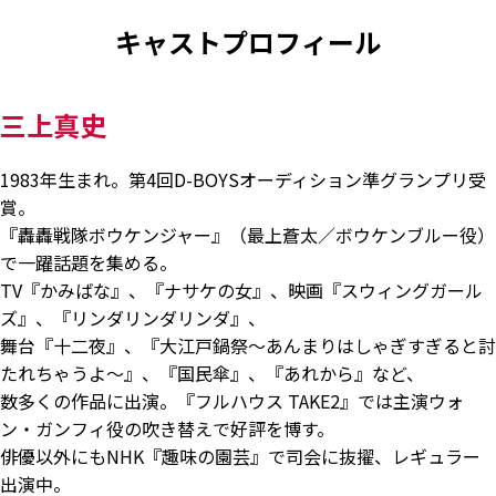
キャストプロフィール
三上真史
1983年生まれ。第4回D-BOYSオーディション準グランプリ受
賞。
『轟轟戦隊ボウケンジャー』（最上蒼太／ボウケンブルー役）
で一躍話題を集める。
TV『かみばな』、『ナサケの女』、映画『スウィングガール
ズ』、『リンダリンダリンダ』、
舞台『十二夜』、『大江戸鍋祭～あんまりはしゃぎすぎると討
たれちゃうよ～』、『国民傘』、『あれから』など、
数多くの作品に出演。『フルハウス TAKE2』では主演ウォ
ン・ガンフィ役の吹き替えで好評を博す。
俳優以外にもNHK『趣味の園芸』で司会に抜擢、レギュラー
出演中。