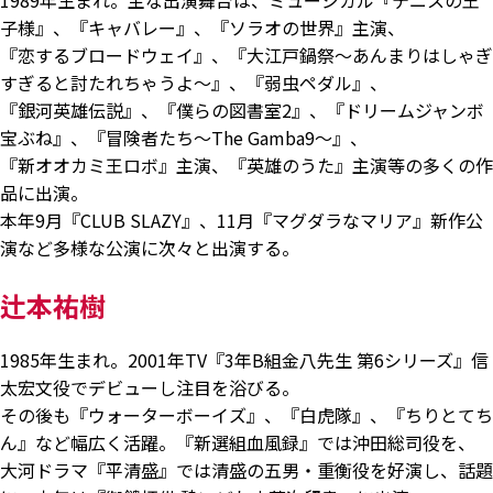
1989年生まれ。主な出演舞台は、ミュージカル『テニスの王
子様』、『キャバレー』、『ソラオの世界』主演、
『恋するブロードウェイ』、『大江戸鍋祭～あんまりはしゃぎ
すぎると討たれちゃうよ～』、『弱虫ペダル』、
『銀河英雄伝説』、『僕らの図書室2』、『ドリームジャンボ
宝ぶね』、『冒険者たち～The Gamba9～』、
『新オオカミ王ロボ』主演、『英雄のうた』主演等の多くの作
品に出演。
本年9月『CLUB SLAZY』、11月『マグダラなマリア』新作公
演など多様な公演に次々と出演する。
辻本祐樹
1985年生まれ。2001年TV『3年B組金八先生 第6シリーズ』信
太宏文役でデビューし注目を浴びる。
その後も『ウォーターボーイズ』、『白虎隊』、『ちりとてち
ん』など幅広く活躍。『新選組血風録』では沖田総司役を、
大河ドラマ『平清盛』では清盛の五男・重衡役を好演し、話題