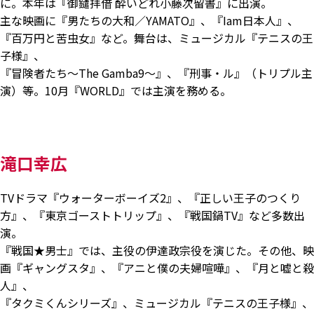
に。本年は『御鑓拝借 酔いどれ小藤次留書』に出演。
主な映画に『男たちの大和／YAMATO』、『Iam日本人』、
『百万円と苦虫女』など。舞台は、ミュージカル『テニスの王
子様』、
『冒険者たち～The Gamba9～』、『刑事・ル』（トリプル主
演）等。10月『WORLD』では主演を務める。
滝口幸広
TVドラマ『ウォーターボーイズ2』、『正しい王子のつくり
方』、『東京ゴーストトリップ』、『戦国鍋TV』など多数出
演。
『戦国★男士』では、主役の伊達政宗役を演じた。その他、映
画『ギャングスタ』、『アニと僕の夫婦喧嘩』、『月と嘘と殺
人』、
『タクミくんシリーズ』、ミュージカル『テニスの王子様』、