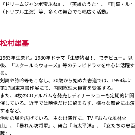
『ドリームジャンボ宝ぶね』、『英雄のうた』、『刑事・ル』
（トリプル主演）等、多くの舞台でも幅広く活動。
松村雄基
1963年生まれ。1980年ドラマ『生徒諸君！』でデビュー。以
後、『スクール☆ウォーズ』等のテレビドラマを中心に活躍す
る。
剣舞や詩吟等もこなし、30歳から始めた書道では、1994年に
第17回東京書作展にて、内閣総理大臣賞を受賞する。
また、4枚のCDアルバムを発売しディナーショーも定期的に開
催している。近年では映像だけに留まらず、様々な舞台に出演
するなど、
活動の場を広げている。主な出演作に、TV『おんな風林火
山』、『暴れん坊将軍』、舞台『南太平洋』、『女たちの忠臣
蔵』、