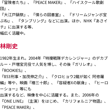
『冒険者たち』、『PEACE MAKER』、『ハイスクール歌劇
団』、
『大江戸鍋祭』、『僕らの図書室』、 『ドリームジャンボ宝
ぶね』、 『タンブリング』などに出演。ほか、NHK『あさイ
チ』に出演する等、
幅広く活躍中。
林剛史
1982年生まれ。2004年『特捜戦隊デカレンジャー』のデカブ
ルー・戸増宝児役で人気を博し、その後『ガリレオ』、
『ROOKIES』、
『853刑事・加茂伸之介』、『クロヒョウ2龍が如く 阿修羅
編』等や、映画『椿三十郎』、『容疑者Xの献身』、『ヒーロ
ーショー』等にも
出演するなど、映像を中心に活躍する。また、2006年の
『ONE LINE』（主演）をはじめ、『カリフォルニア物語』、
『PEACE MAKER』、