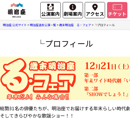
公演案内
劇場案内
アクセス
チケット
明治座 公式サイト
>
明治座過去公演一覧
>
歳末明治座 る・フェア
>
└プロフィール
└プロフィール
総勢31名の俳優たちが、明治座でお届けする年末らしい時代
そしてきらびやかな歌謡ショー！！