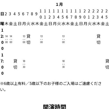
１月
1
1
1
1
1
1
1
1
1
1
2
2
2
2
2
2
日
2
3
4
5
6
7
8
9
0
1
2
3
4
5
6
7
8
9
0
1
2
3
4
5
曜
木
金
土
日
月
火
水
木
金
土
日
月
火
水
木
金
土
日
月
火
水
木
金
1
2:
貸
貸
0
切
切
0
1
7:
貸
0
切
0
※6歳以上有料／5歳以下のお子様のご入場はご遠慮くださ
い。
開演時間