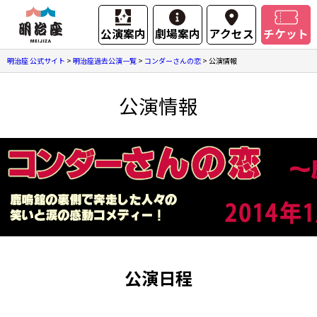
公演案内
劇場案内
アクセス
チケット
明治座 公式サイト
>
明治座過去公演一覧
>
コンダーさんの恋
>
公演情報
公演情報
公演日程