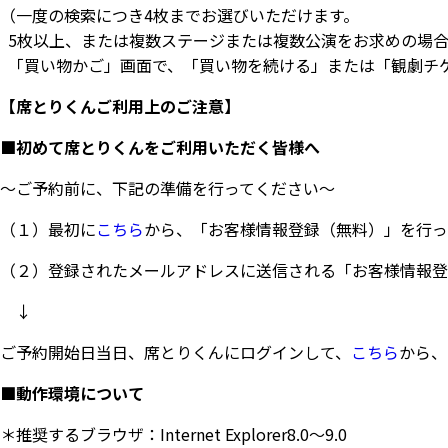
（一度の検索につき4枚までお選びいただけます。
5枚以上、または複数ステージまたは複数公演をお求めの場
「買い物かご」画面で、「買い物を続ける」または「観劇チ
【席とりくんご利用上のご注意】
■初めて席とりくんをご利用いただく皆様へ
～ご予約前に、下記の準備を行ってください～
（１）最初に
こちら
から、「お客様情報登録（無料）」を行っ
（２）登録されたメールアドレスに送信される「お客様情報登
↓
ご予約開始日当日、席とりくんにログインして、
こちら
から、
■動作環境について
＊推奨するブラウザ：Internet Explorer8.0～9.0