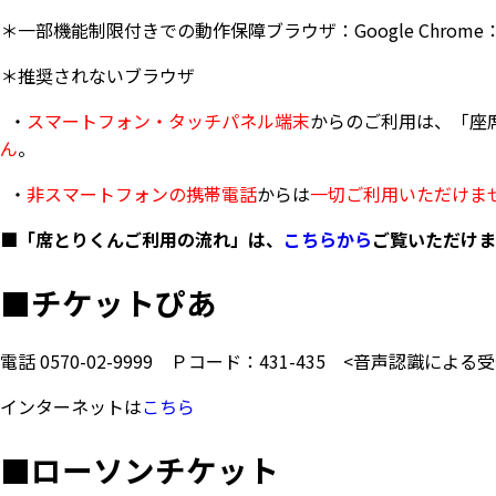
＊一部機能制限付きでの動作保障ブラウザ：Google Chrome：16.0～
＊推奨されないブラウザ
・
スマートフォン・タッチパネル端末
からのご利用は、「座
ん
。
・
非スマートフォンの携帯電話
からは
一切ご利用いただけま
■「席とりくんご利用の流れ」は、
こちらから
ご覧いただけま
■
チケットぴあ
電話
0570-02-9999
Ｐコード：431-435
<音声認識による受
インターネットは
こちら
■
ローソンチケット