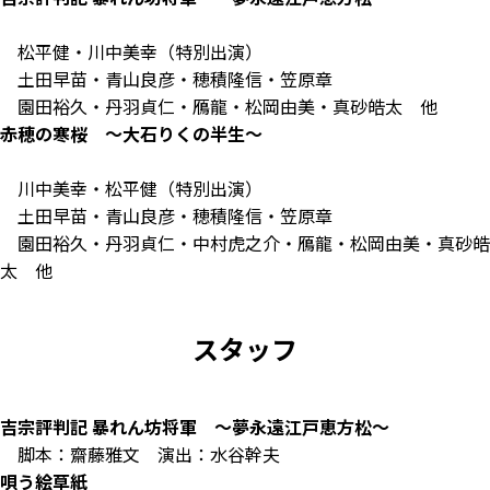
松平健・川中美幸
（特別出演）
土田早苗・青山良彦・穂積隆信・笠原章
園田裕久・丹羽貞仁・鴈龍・松岡由美・真砂皓太 他
赤穂の寒桜
～大石りくの半生～
川中美幸・松平健
（特別出演）
土田早苗・青山良彦・穂積隆信・笠原章
園田裕久・丹羽貞仁・中村虎之介・鴈龍・松岡由美・真砂皓
太 他
スタッフ
吉宗評判記
暴れん坊将軍
～夢永遠江戸恵方松～
脚本：齋藤雅文 演出：水谷幹夫
唄う絵草紙