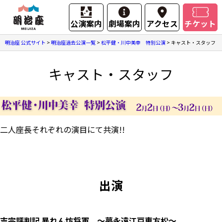
公演案内
劇場案内
アクセス
チケット
明治座 公式サイト
>
明治座過去公演一覧
>
松平健・川中美幸 特別公演
>
キャスト・スタッフ
キャスト・スタッフ
二人座長それぞれの演目にて共演!!
出演
吉宗評判記
暴れん坊将軍
～夢永遠江戸恵方松～