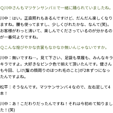
Ｑ川中さんもマツケンサンバⅡで一緒に踊られていましたね。
川中：
はい。正直照れもあるんですけど、だんだん楽しくなり
ますね。腰も使ってますし、少しくびれたかな、なんて(笑)。
お客様がわっと沸いて、楽しんでくださっているのが分かるの
が一番何よりですね。
Ｑこんな煌びやかな衣裳もなかなか無いんじゃないですか。
川中：
無いですね…。見て下さい、足袋も草履も、みんなキラ
キラですよ。大好きなピンク色で揃えて頂いたんです。健さん
も今回、しけ(鬘の顔周りのほつれ毛のこと)が2本ずつになっ
たんですよね。
松平：
そうなんです。マツケンサンバ４なので、左右足して4
本！
川中：
あ！こだわりだったんですね！それは今初めて知りまし
た！(笑)