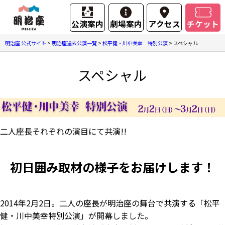
公演案内
劇場案内
アクセス
チケット
明治座 公式サイト
>
明治座過去公演一覧
>
松平健・川中美幸 特別公演
>
スペシャル
スペシャル
二人座長それぞれの演目にて共演!!
初日囲み取材の様子をお届けします！
2014年2月2日。二人の座長が明治座の舞台で共演する「松平
健・川中美幸特別公演」が開幕しました。