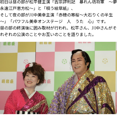
初日は昼の部が松平健主演「吉宗評判記 暴れん坊将軍 ～夢
永遠江戸恵方松～」と「唄う絵草紙」、
そして夜の部が川中美幸主演「赤穂の寒桜～大石りくの半生
～」「パワフル美幸オンステージ 人 うた 心」です。
昼の部の終演後に囲み取材が行われ、松平さん、川中さんがそ
れぞれの公演のことやお互いのことを語りました。