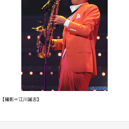
【撮影＝江川誠志】