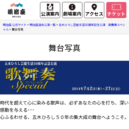
公演案内
劇場案内
アクセス
チケット
明治座 公式サイト
>
明治座過去公演一覧
>
五木ひろし芸能生活50周年記念公演 歌舞奏スペシ
ャル
>
舞台写真
舞台写真
時代を超えて心に染みる歌声は、必ずあなたの心を打ち、深い
感動を与える･･･
心ふるわせる、五木ひろし５０年の集大成の舞台へようこそ。