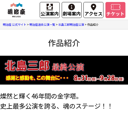
公演案内
劇場案内
アクセス
チケット
明治座 公式サイト
>
明治座過去公演一覧
>
北島三郎明治座公演
>
作品紹介
作品紹介
燦然と輝く46年間の金字塔。
史上最多公演を誇る、魂のステージ！！