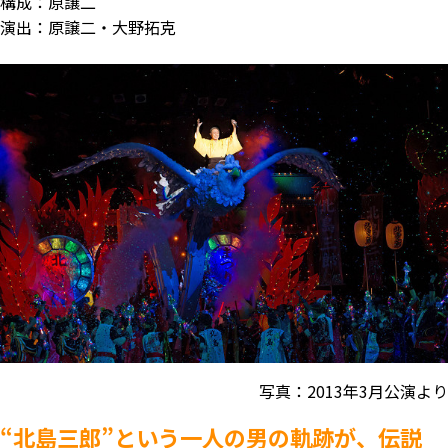
構成：原譲二
演出：原譲二・大野拓克
写真：2013年3月公演より
“北島三郎”という一人の男の軌跡が、伝説