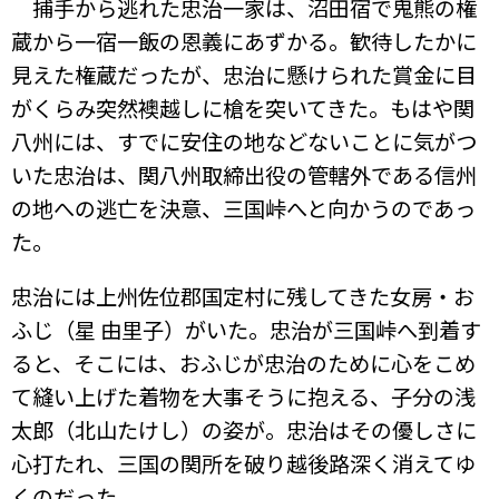
捕手から逃れた忠治一家は、沼田宿で鬼熊の権
蔵から一宿一飯の恩義にあずかる。歓待したかに
見えた権蔵だったが、忠治に懸けられた賞金に目
がくらみ突然襖越しに槍を突いてきた。もはや関
八州には、すでに安住の地などないことに気がつ
いた忠治は、関八州取締出役の管轄外である信州
の地への逃亡を決意、三国峠へと向かうのであっ
た。
忠治には上州佐位郡国定村に残してきた女房・お
ふじ（星 由里子）がいた。忠治が三国峠へ到着す
ると、そこには、おふじが忠治のために心をこめ
て縫い上げた着物を大事そうに抱える、子分の浅
太郎（北山たけし）の姿が。忠治はその優しさに
心打たれ、三国の関所を破り越後路深く消えてゆ
くのだった。