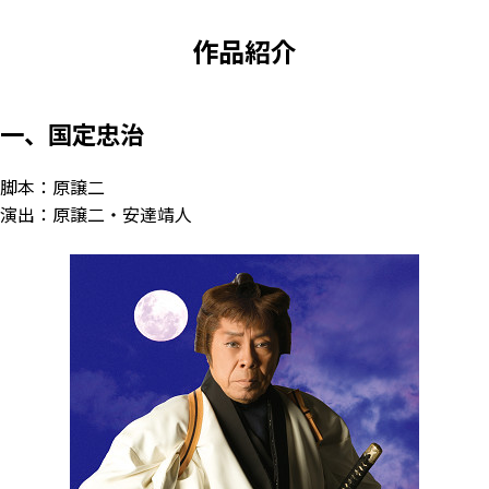
作品紹介
一、国定忠治
脚本：原譲二
演出：原譲二・安達靖人