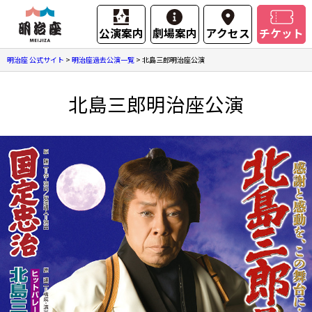
公演案内
劇場案内
アクセス
チケット
明治座 公式サイト
>
明治座過去公演一覧
>
北島三郎明治座公演
北島三郎明治座公演