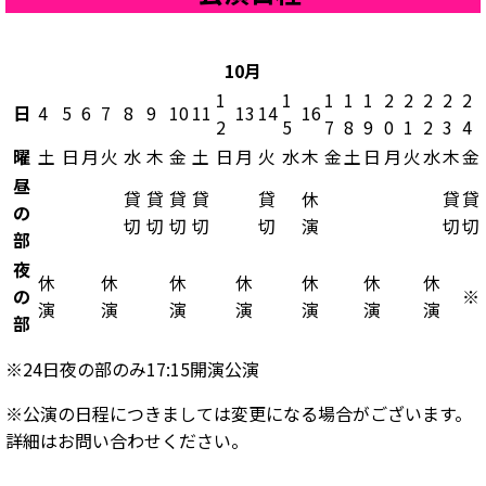
10月
1
1
1
1
1
2
2
2
2
2
日
4
5
6
7
8
9
10
11
13
14
16
2
5
7
8
9
0
1
2
3
4
曜
土
日
月
火
水
木
金
土
日
月
火
水
木
金
土
日
月
火
水
木
金
昼
貸
貸
貸
貸
貸
休
貸
貸
の
切
切
切
切
切
演
切
切
部
夜
休
休
休
休
休
休
休
の
※
演
演
演
演
演
演
演
部
※24日夜の部のみ17:15開演公演
※公演の日程につきましては変更になる場合がございます。
詳細はお問い合わせください。