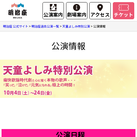
公演案内
劇場案内
アクセス
チケット
明治座 公式サイト
>
明治座過去公演一覧
>
天童よしみ特別公演
>
公演情報
公演情報
公演日程