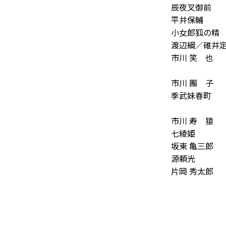
辰夜叉御前
平井保輔
小女郎狐の精
渡辺綱／碓井
市川 笑
也
市川 團
子
季武妹春町
市川 寿
猿
七綾姫
坂東 亀三郎
源頼光
片岡 秀太郎