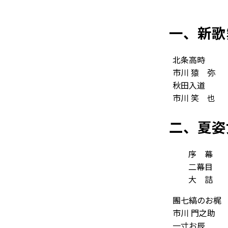
一、新歌
北条高時
市川 猿
弥
秋田入道
市川 笑
也
二、夏姿
序
幕
二幕目
大
詰
團七縞のお梶
市川 門之助
一寸お辰