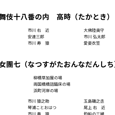
舞伎十八番の内
高時
（たかとき）
市川 右
近
大佛陸奥守
安達三郎
市川 弘太郎
市川 寿
猿
愛妾衣笠
女團七
（なつすがたおんなだんしち
柳橋草加屋の場
両国橋橋詰錨床の場
浜町河岸の場
市川 猿之助
玉島磯之丞
琴浦ことおはつ
尾上 右
近
市川 春
猿
釣船の三婦