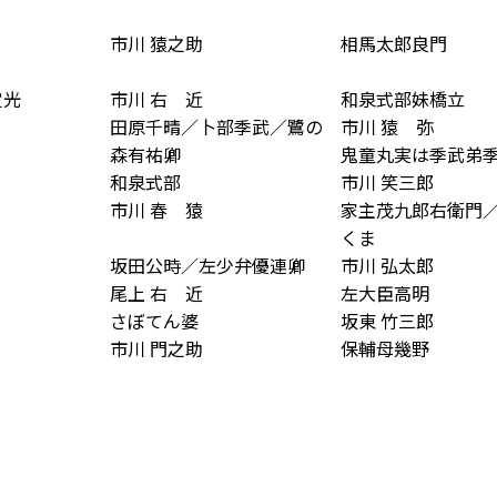
市川 猿之助
相馬太郎良門
定光
市川 右
近
和泉式部妹橋立
田原千晴／卜部季武／鷺の
市川 猿
弥
森有祐卿
鬼童丸実は季武弟
和泉式部
市川 笑三郎
市川 春
猿
家主茂九郎右衛門
くま
坂田公時／左少弁優連卿
市川 弘太郎
尾上 右
近
左大臣高明
さぼてん婆
坂東 竹三郎
市川 門之助
保輔母幾野