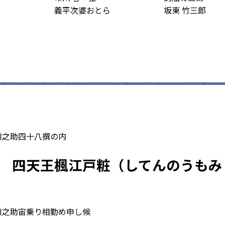
義平次婆おとら
坂東 竹三郎
猿之助四十八撰の内
四天王楓江戸粧
（してんのうもみ
猿之助宙乗り相勤め申し候