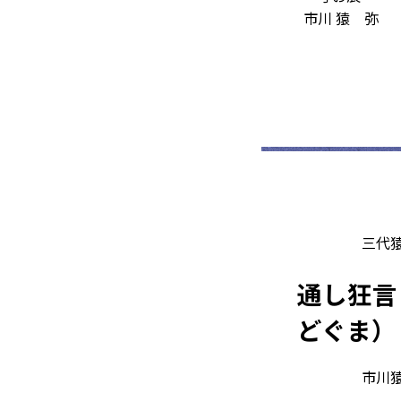
市川 猿
弥
三代
通し狂言
どぐま）
市川