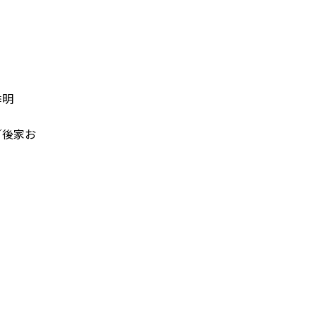
季明
／後家お