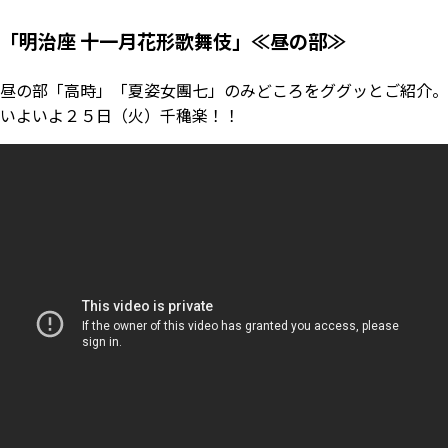
「明治座 十一月花形歌舞伎」≪昼の部≫
昼の部「高時」「夏姿女團七」のみどころをググッとご紹介。
いよいよ２５日（火）千穐楽！！