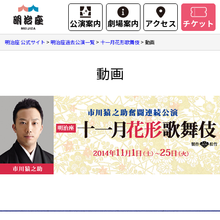
公演案内
劇場案内
アクセス
チケット
明治座 公式サイト
>
明治座過去公演一覧
>
十一月花形歌舞伎
>
動画
動画