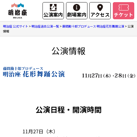
公演案内
劇場案内
アクセス
チケット
明治座 公式サイト
>
明治座過去公演一覧
>
藤間勘十郎プロデュース 明治座花形舞踊公演
>
公演
情報
公演情報
公演日程・開演時間
11月27日（木）