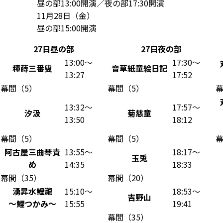
昼の部13:00開演／夜の部17:30開演
11月28日（金）
昼の部15:00開演
27日昼の部
27日夜の部
13:00～
17:30～
種蒔三番叟
音草紙童絵日記
13:27
17:52
幕間（5）
幕間（5）
幕
13:32～
17:57～
汐汲
菊慈童
13:50
18:12
幕間（5）
幕間（5）
幕
阿古屋三曲琴責
13:55～
18:17～
玉兎
め
14:35
18:33
幕間（35）
幕間（20）
湧昇水鯉瀧
15:10～
18:53～
吉野山
～鯉つかみ～
15:55
19:41
幕間（35）