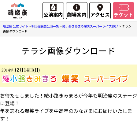
公演案内
劇場案内
アクセス
チケット
明治座 公式サイト
>
明治座過去公演一覧
>
綾小路きみまろ爆笑スーパーライブ2014
>
チラシ
画像ダウンロード
チラシ画像ダウンロード
お待たせしました！綾小路きみまろが今年も明治座のステージ
に登場！
年を忘れる爆笑ライブを中高年のみなさまにお届けいたしま
す！