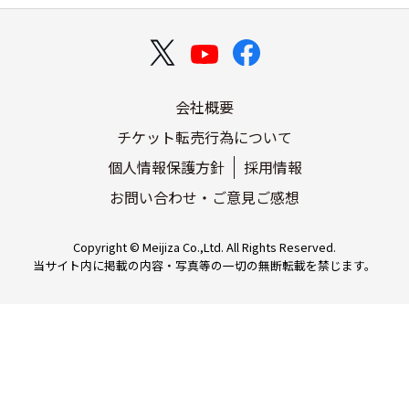
さい。<
ご登録はこちら
予約に必要な「合言葉」を
届けいたします。
〈配信日時〉 3月17日（火）
会社概要
頃・3月21日（土）9:15頃
チケット転売行為について
「合言葉」のメールに沿っ
個人情報保護方針
採用情報
ださい。
※観光券のお取り扱いはできません。
お問い合わせ・ご意見ご感想
メールは2回お送りいたしま
葉は同一です。
Copyright © Meijiza Co.,Ltd. All Rights Reserved.
当サイト内に掲載の内容・写真等の一切の無断転載を禁じます。