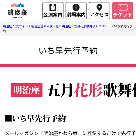
公演案内
劇場案内
アクセス
チケット
明治座 公式サイト
>
明治座過去公演一覧
>
明治座 五月花形歌舞伎
>
チケット
>
いち早先行予
約
いち早先行予約
メールマガジン「明治座かわら版」に登録するだけで先行予