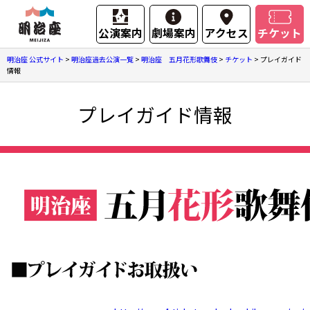
公演案内
劇場案内
アクセス
チケット
明治座 公式サイト
>
明治座過去公演一覧
>
明治座 五月花形歌舞伎
>
チケット
>
プレイガイド
情報
プレイガイド情報