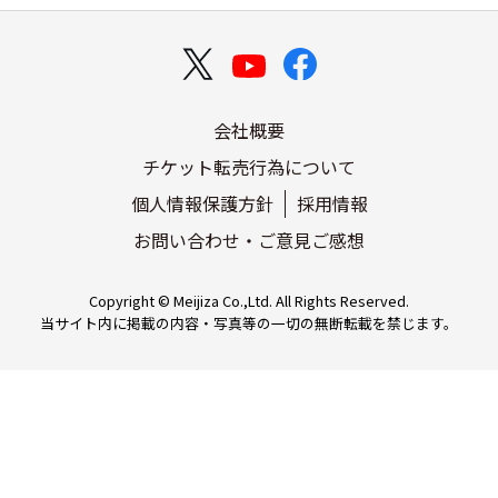
0570-084-003 Ｌコード：36611 <自動音
■ローソンチケット
ーター対応・10:00～20:00>
http://l-tike.com/
会社概要
チケット転売行為について
個人情報保護方針
採用情報
0570-08-9999 <オペレーター対応・10:00～
■CNプレイガイド
http://www.cnplayguide.com/
お問い合わせ・ご意見ご感想
Copyright © Meijiza Co.,Ltd. All Rights Reserved.
当サイト内に掲載の内容・写真等の一切の無断転載を禁じます。
http://eplus.jp/
■イープラス
ＪＴＢ・ＪＴＢ総合提携店 0570-03-0311 
■JTBエンタメチケ
http://www.jtb.co.jp/ticket/
ット