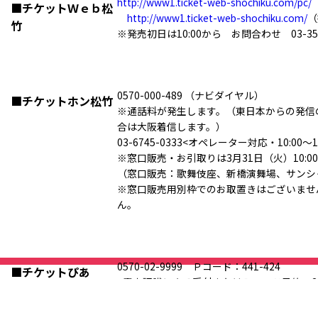
http://www1.ticket-web-shochiku.com/pc/
■チケットＷｅｂ松
http://www1.ticket-web-shochiku.com/
（
竹
※発売初日は10:00から お問合わせ 03-3545-
0570-000-489 （ナビダイヤル）
■チケットホン松竹
※通話料が発生します。（東日本からの発信
合は大阪着信します。）
03-6745-0333<オペレーター対応・10:00～18
※窓口販売・お引取りは3月31日（火）10:0
（窓口販売：歌舞伎座、新橋演舞場、サンシ
※窓口販売用別枠でのお取置きはございませ
ん。
0570-02-9999 Ｐコード：441-424
■チケットぴあ
<音声認識による受付またはＰコード予約・2
http://t.pia.jp/