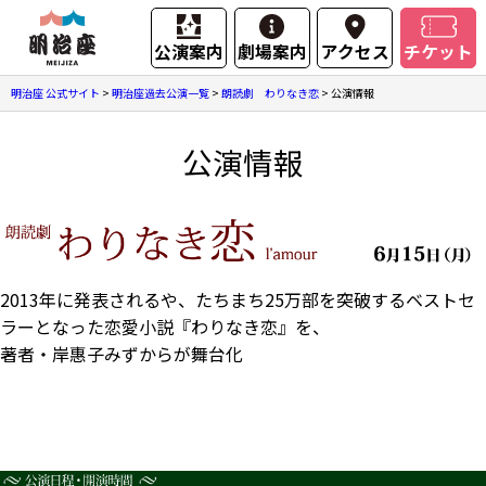
公演案内
劇場案内
アクセス
チケット
明治座 公式サイト
>
明治座過去公演一覧
>
朗読劇 わりなき恋
>
公演情報
公演情報
2013年に発表されるや、たちまち25万部を突破するベストセ
ラーとなった恋愛小説『わりなき恋』を、
著者・岸惠子みずからが舞台化