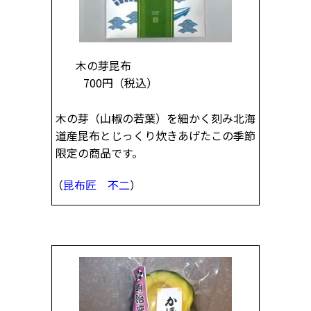
木の芽昆布
700円
（税込）
木の芽（山椒の若葉）を細かく刻み北海
道産昆布とじっくり炊きあげたこの季節
限定の商品です。
（
昆布匠 不二
）