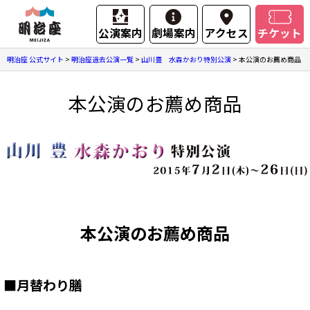
公演案内
劇場案内
アクセス
チケット
明治座 公式サイト
>
明治座過去公演一覧
>
山川豊 水森かおり特別公演
>
本公演のお薦め商品
本公演のお薦め商品
本公演のお薦め商品
■
月替わり膳