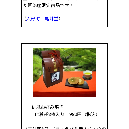
た明治座限定商品です！
（
人形町 亀井堂
）
俳風お好み焼き
化粧袋8枚入り 980円
（税込）
《美味四選》ごま・えび＆青のり・角の