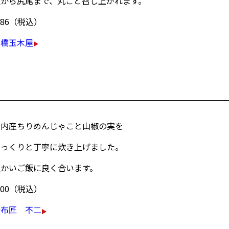
頭から尻尾まで、丸ごと召し上がれます。
486（税込）
新橋玉木屋
国内産ちりめんじゃこと山椒の実を
じっくりと丁寧に炊き上げました。
温かいご飯に良く合います。
700（税込）
昆布匠 不二