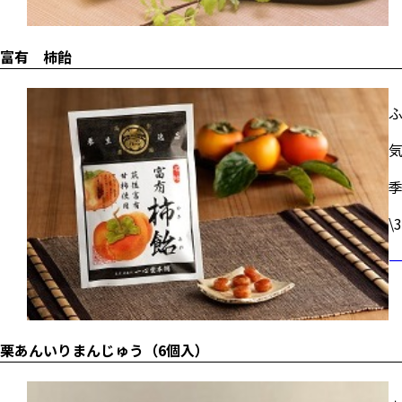
富有 柿飴
\
栗あんいりまんじゅう（6個入）