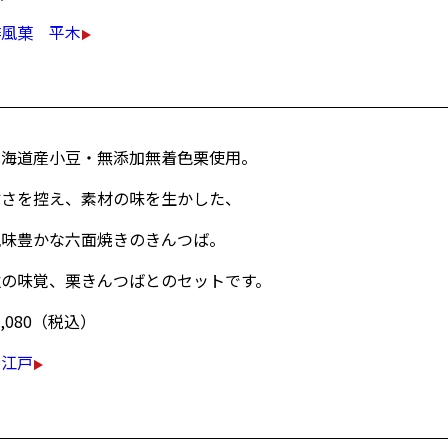
俳風菓 平木
北海道産小豆・無添加無着色栗使用。
甘さを控え、素材の味を生かした、
風味豊かな六面焼きのきんつば。
秋の味覚、栗きんつばとのセットです。
1,080（税込）
大江戸