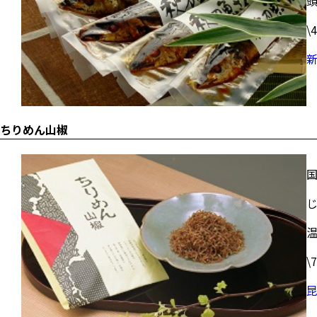
\
ちりめん山椒
\