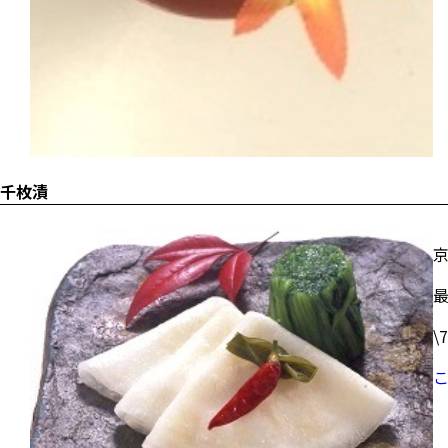
千枚漬
\