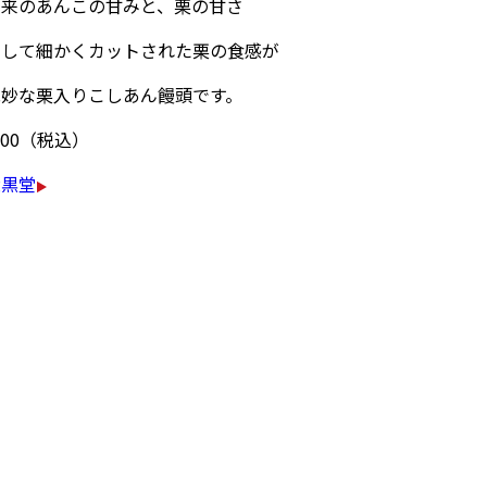
本来のあんこの甘みと、栗の甘さ
そして細かくカットされた栗の食感が
絶妙な栗入りこしあん饅頭です。
900（税込）
大黒堂