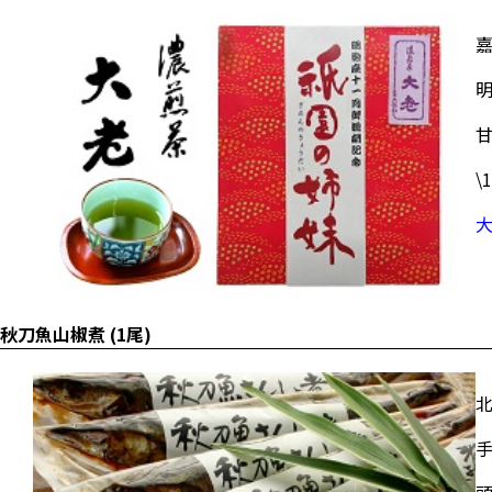
\
秋刀魚山椒煮 (1尾)