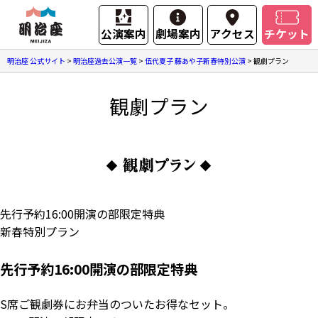
公演案内
劇場案内
アクセス
チケット
明治座 公式サイト
>
明治座過去公演一覧
>
伍代夏子 藤あや子新春特別公演
>
観劇プラン
観劇プラン
先行予約16:00開演の部限定特典
新春特別プラン
先行予約16:00開演の部限定特典
S席ご観劇券にお弁当のついたお得なセット。