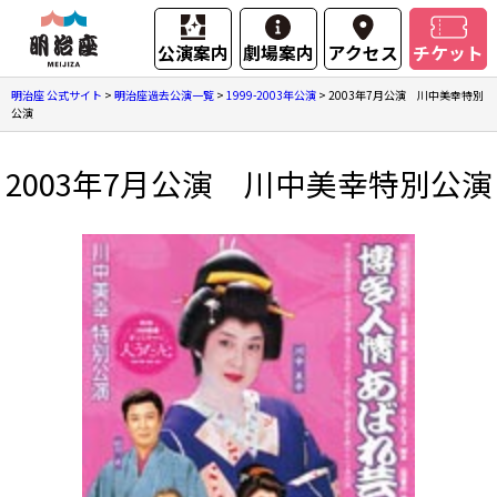
公演案内
劇場案内
アクセス
チケット
明治座 公式サイト
>
明治座過去公演一覧
>
1999-2003年公演
>
2003年7月公演 川中美幸特別
公演
2003年7月公演 川中美幸特別公演