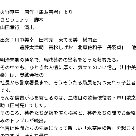
火野葦平 原作「馬賊芸者」より
さとうしょう 脚本
山田孝行 演出
出演：川中美幸 田村亮 東てる美 横内正
遠藤太津朗 高松しげお 北原佐和子 丹羽貞仁 他
明治末期の博多で、馬賊芸者の異名をとった芸者たち。
その中でも、ひときわ人情に厚く、気立てのいい信吉（川中美
幸）は、炭鉱会社の
社長から警察署長まで、そうそうたる贔屓を持つ売れっ子芸者
です。
そんな信吉が心を寄せるのは、二枚目の歌舞伎役者・市川歌之
助（田村亮）でした。
そのころ、芸者たちが籍を置く検番と、芸者たちの間でお金絡
みのトラブルが続出。
信吉は仲間たちの先頭に立って新しい「水茶屋検番」を起こす
のですが、そんな最中、