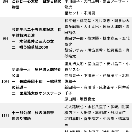
8月
ご存じ一心太助
目から鱗の
小川範子・大門正明・黒田アーサー・
物語
龍虎
星セント・市川勇
松平健・藤間紫・杜けあき・岡まゆみ
喜多嶋舞・大山克巳・遠藤太津朗・園
芸能生活二十五周年記念 松
田裕久
平健特別公演
9月
真田健一郎・篠塚勝・橋本宣三・五代
一 木曽義仲と三人の女
高之
二 唄う絵草紙2000
紫城いずみ・鳩笛真希・松岡富美・真
砂皓太
里見浩太朗・星由里子・安井昌二・小
明治座十月 里見浩太朗特別
野ヤスシ
公演
佳那晃子・下川辰平・芦屋雁平・北原
10月
一 長脇差団十郎
－錦秋男
佐和子
の花道－
新田純一・有川博・成瀬正孝・阿井美
二 里見浩太朗オンステージ
千子
原口剛・坂西良太
北大路欣也・水谷八重子・多岐川裕美
十一月公演 秋の演劇祭
横内正・大出俊・高樹澪・丹羽貞仁
11月
国盗り物語
北町嘉朗・菅生隆之・小沢象・橋本宣
三
村上弘明・池内淳子
（特別出演）
・紺