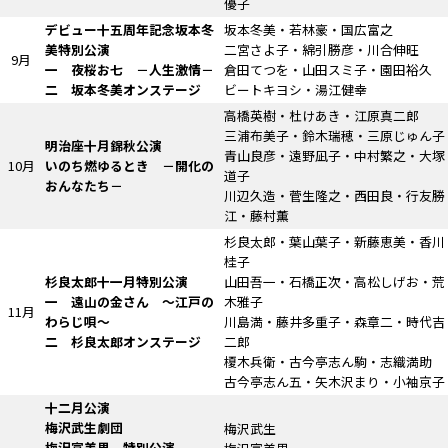
優子
デビュー十五周年記念坂本冬
坂本冬美・若林豪・国広富之
美特別公演
二宮さよ子・綿引勝彦・川合伸旺
9月
一 夜桜お七
－人生激情－
倉田てつを・山田スミ子・園田裕久
二 坂本冬美オンステージ
ビートキヨシ・湯江健幸
高橋英樹・杜けあき・江原真二郎
三浦布美子・鈴木瑞穂・三原じゅん子
明治座十月錦秋公演
青山良彦・遠野凪子・中村繁之・大塚
10月
いのち燃ゆるとき
－開化の
道子
おんなたち－
川辺久造・菅生隆之・西田良・行友勝
江・藤村薫
杉良太郎・葉山葉子・新藤恵美・香川
桂子
杉良太郎十一月特別公演
山田吾一・石橋正次・高松しげお・荒
一 遠山の金さん
～江戸の
木雅子
11月
わらじ唄～
川島満・藤井多重子・森章二・時代吉
二 杉良太郎オンステージ
二郎
榎木兵衛・古今亭志ん駒・志織満助
古今亭志ん五・矢木沢まり・小袖京子
十二月公演
梅沢武生劇団
梅沢武生
梅沢富美男 特別公演