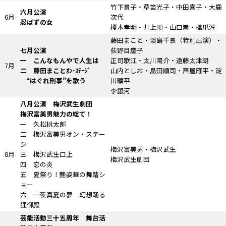
竹下景子・草笛光子・中田喜子・大鹿
六月公演
6月
次代
忍ばずの女
榎木孝明・井上順・山口崇・橋爪淳
藤田まこと・淡島千景
（特別出演）
・
七月公演
荻野目慶子
一 こんなもんやで人生は
正司歌江・太川陽介・遠藤太津朗
7月
二 藤田まことｵﾝ･ｽﾃｰｼﾞ
山内としお・島田順司・芦屋雁平・淀
“はぐれ刑事”を歌う
川曠平
李銀河
八月公演 梅沢武生劇団
梅沢富美男魅力の総て！
一 久松桃太郎
二 梅沢富美男オン・ステー
ジ
梅沢富美男・梅沢武生
8月
三 梅沢武生口上
梅沢武生劇団
四 恋の炎
五 夏祭り！艶姿華の舞踏シ
ョー
六 一夜真夏の夢 幻想踊る
狸御殿
芸能活動三十五周年 舞台活