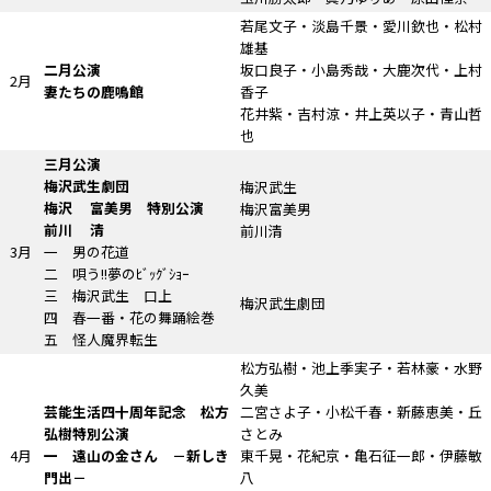
若尾文子・淡島千景・愛川欽也・松村
雄基
二月公演
坂口良子・小島秀哉・大鹿次代・上村
2月
妻たちの鹿鳴館
香子
花井紫・吉村涼・井上英以子・青山哲
也
三月公演
梅沢武生劇団
梅沢武生
梅沢 富美男 特別公演
梅沢富美男
前川 清
前川清
3月
一 男の花道
二 唄う!!夢のﾋﾞｯｸﾞｼｮｰ
三 梅沢武生 口上
梅沢武生劇団
四 春一番・花の舞踊絵巻
五 怪人魔界転生
松方弘樹・池上季実子・若林豪・水野
久美
芸能生活四十周年記念 松方
二宮さよ子・小松千春・新藤恵美・丘
弘樹特別公演
さとみ
4月
一 遠山の金さん
－新しき
東千晃・花紀京・亀石征一郎・伊藤敏
門出－
八