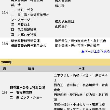
梅沢富美男
前川清
前川清
一 浜町一代女
12月
二 前川清・梅沢富美男オ
ン・ステージ
梅沢武生劇団
三 座長口上
山内惠介
四 花の舞踊絵巻
五 大蛇丸夢物語
明治座特別芸術公演
梅若晋矢・豊竹咲甫大夫・亀井広忠
12月
伝統芸能の若き獅子たち
尾上青楓・茂山宗彦・茂山逸平
▲ページ上部へ戻る
2000年
月
演目
出演
五木ひろし・高嶺ふぶき・三原じゅん
子
横内正・香川桂子・長谷川稀世・青山
初春五木ひろし特別公演
良彦
1月
一 石松初恋旅
西沢利明・柴田侊彦・宮内洋・北町嘉
二
寿
ビッグ・ショー
朗
薬師寺保栄・小林のり一・菅原加織
玉川勝太郎・眞乃ゆりあ・原田佳奈