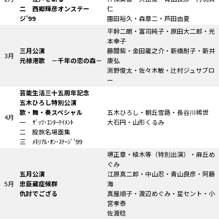
二 西郷輝彦オンステー
仁
ジ’99
園田裕久・森章二・芦田由夏
平幹二朗・富司純子・原田大二郎・光
本幸子
三月公演
藤間紫・金田龍之介・新橋耐子・新井
3月
元禄港歌
－千年の恋の森－
康弘
渕野俊太・佐々木敏・辻村ジュサブロ
ー
芸能生活三十五周年記念
五木ひろし特別公演
歌・舞・奏スペシャル
五木ひろし・朝丘雪路・長谷川稀世
4月
一 ｻﾞｯﾂ･ｴﾝﾀｰﾃｲﾒﾝﾄ
大石円・山形くるみ
二 股旅名場面集
三 ﾒﾓﾘｱﾙ･ｵﾝ･ｽﾃｰｼﾞ’99
堺正章・植木等
（特別出演）
・麻丘め
ぐみ
五月公演
江原真二郎・中山忍・青山良彦・阿藤
5月
忠臣蔵症候群
海
仇討でござる
真屋順子・渡辺めぐみ・星セント・小
宮孝泰
佐渡稔