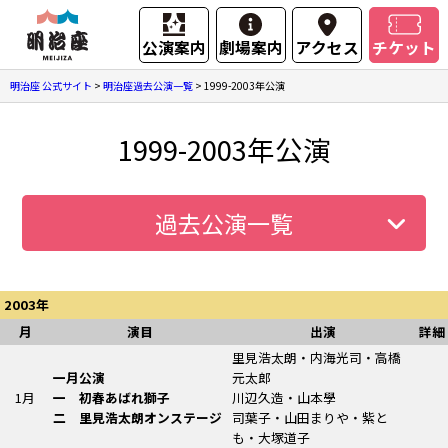
公演案内
劇場案内
アクセス
チケット
明治座 公式サイト
>
明治座過去公演一覧
>
1999-2003年公演
1999-2003年公演
過去公演一覧
2003年
月
演目
出演
詳細
里見浩太朗・内海光司・高橋
一月公演
元太郎
1月
一 初春あばれ獅子
川辺久造・山本學
二
里見浩太朗
オンステージ
司葉子・山田まりや・紫と
も・大塚道子