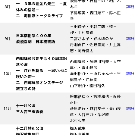
淡島千景・石倉三郎・細川ふ
一 ３年Ｂ組金八先生
－夏
8月
みえ
詳細
休みの宿題－
茅島成美・森田順平・鈴木正
二 海援隊トーク＆ライブ
幸
三田佳子・平幹二朗・桂三
枝・中村扇雀
日本橋創架４００年
9月
二宮さよ子・鈴木ほのか
詳細
浪漫喜劇
日本橋物語
丹羽貞仁・佐野圭亮・井上高
志・渕野俊太
西郷輝彦芸能生活４０周年記
西郷輝彦・多岐川裕美・大空
念公演
眞弓・青山良彦
一 江戸を斬る
－思い出に
10月
滝田裕介・三原じゅん子・生
詳細
咲いた恋－
稲晃子・江藤潤
二 西郷輝彦オンステージ
山下規介・園田裕久
旅立ちの詩
絵麻緒ゆう・高橋和也・近藤
正臣
十一月公演
11月
萩原流行・毬谷友子・青山良
詳細
三人吉三東青春
彦・大谷亮介・深沢敦
北村和夫
十二月特別公演
梅沢武生
梅沢武生劇団
梅沢富美男