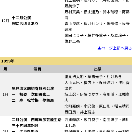
野美沙子
野村真美・横山通乃・鈴木瑞穂・阿藤
十二月公演
海
12月
腕におぼえあり
青山良彦・桜井センリ・黒部進・佐野
瑞樹
栗田よう子・藤井多重子・及森玲子・
佐野圭亮
▲ページ上部へ戻る
1999年
月
演目
出演
里見浩太朗・草笛光子・杜けあき
大山克巳・横内正・近藤洋介・浅利香
里見浩太朗初春特別公演
津代
1月
一 初姿 次郎長富士
坂上忍・伊藤つかさ・有川博・江幡高
二
寿
松竹梅 夢舞扇
志
北町嘉朗・小沢象・原口剛・稲吉靖司
西田良・井上高志
二月公演 西郷輝彦芸能生活
西郷輝彦・坂口良子・南田洋子・芦川
三十五周年記念
よしみ
2月
一 江戸を斬る
神保美喜・大出俊・青山良彦・丹羽貞