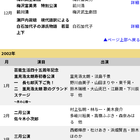
詳細
梅沢富美男 特別公演
前川清
前川清
梅沢武生劇団
12月
瀬戸内寂聴 現代語訳による
白石加代子の源氏物語
若菜
白石加代子
詳細
上下
▲ページ上部へ戻る
2002年
月
演目
出演
芸能生活四十五周年記念
里見浩太朗寿初春公演
里見浩太朗・淡島千景
一 長七郎天下ご免！
野川由美子・山田まりや・東千晃・
1月
二
里見浩太朗
歌のグランド
鈴木瑞穂・大山克巳・江藤潤・下川辰
ステージ
平 他
～男の心情～
村上弘明・林与一・美木良介
二月公演
2月
多岐川裕美・高嶺ふぶき・森奈みは
佐々木小次郎
る 他
西郷輝彦・杜けあき・浜畑賢吉・鈴木
三月公演
ほのか
3月