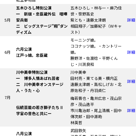
五木ひろし特別公演
五木ひろし・林与一・麻乃佳
一 新版・忠臣蔵外伝 喧嘩
世・笹野高史
5月
安兵衛
紫とも・遠藤太津朗
詳細
二 ビッグステージ”翔”ダン
相田翔子／加藤紀子
（Ｗキャ
ディズム
スト）
モーニング娘。
ココナッツ娘。・カントリー
六月公演
6月
娘。
詳細
江戸っ娘。忠臣蔵
勝野洋・佐渡稔・平野くん
じ・川渕良和
川中美幸特別公演
川中美幸
一 博多人情あばれ芸者
田村亮・東てる美・横内正
詳細
二 川中美幸オンステージ
遠藤太津朗・高松しげお・北
人・うた・心
原佐和子・丹羽貞仁
7月
梅若晋也・亀井広忠・茂山宗
彦・茂山逸平
伝統芸能の若き獅子たちⅡ
市川亀治郎・尾上清楓・田中
詳細
宇宙の音色と共にー
傳次郎・田中源助
林英哲
武田鉄矢
八月公演