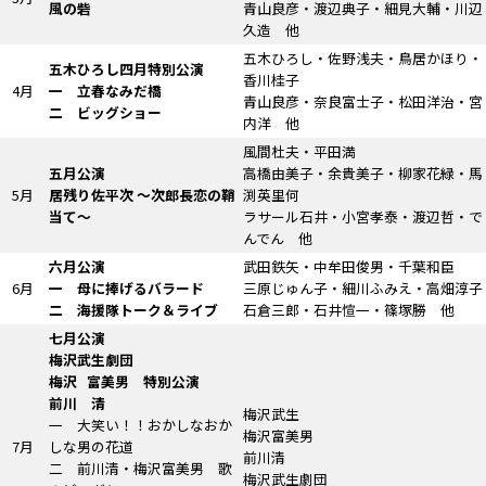
風の砦
青山良彦・渡辺典子・細見大輔・川辺
久造 他
五木ひろし・佐野浅夫・鳥居かほり・
五木ひろし四月特別公演
香川桂子
4月
一 立春なみだ橋
青山良彦・奈良富士子・松田洋治・宮
二 ビッグショー
内洋 他
風間杜夫・平田満
五月公演
高橋由美子・余貴美子・柳家花緑・馬
5月
居残り佐平次
～次郎長恋の鞘
渕英里何
当て～
ラサール石井・小宮孝泰・渡辺哲・で
んでん 他
六月公演
武田鉄矢・中牟田俊男・千葉和臣
6月
一 母に捧げるバラード
三原じゅん子・細川ふみえ・高畑淳子
二 海援隊トーク＆ライブ
石倉三郎・石井愃一・篠塚勝 他
七月公演
梅沢武生劇団
梅沢 富美男 特別公演
前川 清
梅沢武生
一 大笑い！！おかしなおか
梅沢富美男
7月
しな男の花道
前川清
二 前川清・梅沢富美男 歌
梅沢武生劇団