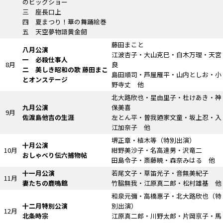
のビッグショー
三 座長口上
四 夏まつり！華の舞踊絵巻
五 天空夢物語黄金劒
藤田まこと
八月公演
江波杏子・大山克巳・白木万理・天宮
一 必殺仕事人
8月
良
二
美しき昭和の歌
藤田まこ
島田順司・芦屋雁平・山内としお・小
とオンステージ
野寺丈 他
北大路欣也・星由里子・杜けあき・神
九月公演
保美喜
9月
佐渡島他吉の生涯
左とん平・曽我廼家文童・坂上忍・入
江加奈子 他
堺正章・植木等
（特別出演）
十月公演
10月
紺野美沙子・名高達男・沢竜二
おしゃべり伝六捕物帖
田島令子・斎藤暁・森奈みはる 他
十一月公演
若尾文子・草笛光子・音無美紀子
11月
妻たちの鹿鳴館
竹脇無我・江原真二郎・松村雄基 他
和泉元彌・高橋惠子・北大路欣也
（特
十二月特別公演
別出演）
12月
北条時宗
江原真二郎・川野太郎・片岡京子・馬