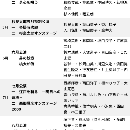
二 男心を唄う
和崎俊哉・笠原章・中田博久・若柳汎
之亟
杉本佳穂・睦五朗
杉良太郎五月特別公演
杉良太郎・葉山葉子・香川桂子
5月
一 沓掛時次郎
入川保則・樋田慶子・金井大
二 杉良太郎オンステージ
高橋英樹・藤間紫・坂口良子・江原真
二郎
六月公演
鈴木瑞穂・大塚道子・青山良彦・こだ
6月
一 男の紋章
ま愛
二 桃太郎侍
谷幹一・松岡由美・川辺久造・浜田晃
菅生隆之・行友勝江・井上英以子・西
田良・藤村薫
西郷輝彦・南田洋子・根本りつ子・大
七月公演
山克巳
一 江戸を斬る
－明日への
青山良彦・芦川よしみ・山下規介・林
7月
道標－
家いっ平
二 西郷輝彦オンステージ
古柴香織・佐竹明夫・小沢象・西田
2000
良・林三重子
堺正章・植木等
（特別出演）
・多岐川
八月公演
裕美・柴俊夫