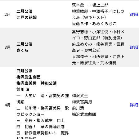
萩本欽一・坂上二郎
二月公演
柳葉敏郎・中澤裕子／はしの
2月
詳細
江戸の花嫁
えみ
（Ｗキャスト）
佐藤Ｂ作・あめくみちこ
高野志穂・小澤征悦・中村メ
イコ・野口五郎（特別出演）
三月公演
麻丘めぐみ・熊谷真実・笹野
3月
詳細
さくら
高史・奥村公延
大塚道子・河西健司・江成正
元・飯泉征貴・荒木優騎
四月公演
梅沢武生劇団
梅沢富美男 特別公演
前川 清
一 大笑い 清・富美男の狸
梅沢武生
御殿
梅沢富美男
4月
詳細
二 前川清・梅沢富美男 歌
前川清
のビックショー
梅沢武生劇団
三 座長・梅沢武生 口上
四 初春！ 華の舞踊絵巻
五 新作怪獣勢揃い！ 魔界
転生夢物語