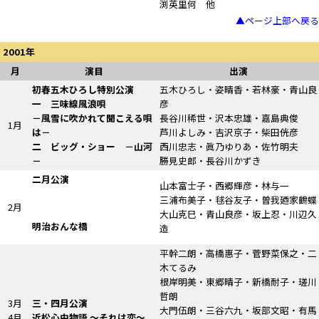
渕英里何 他
▲ページ上部へ戻る
2001年
月
演目
出演
初春五木ひろし特別公演
五木ひろし・姿晴香・若林豪・青山良
一 三味線風浪唄
彦
－風雪に吹かれて聞こえる唄
長谷川稀世・沢本忠雄・嘉島典俊
1月
は－
芦川よしみ・吉沢京子・柴田侊彦
二 ビッグ・ショー －山河
西川忠志・眞乃ゆりあ・佐竹明夫
－
勝見史郎・長谷川かずき
二月公演
山本富士子・西郷輝彦・林与一
三浦布美子・毬谷友子・曽我廼家鶴蝶
2月
大山克巳・青山良彦・坂上忍・川辺久
明治おんな橋
造
平幹二朗・高橋惠子・菅野菜保之・二
木てるみ
根岸明美・東郷晴子・新橋耐子・瑳川
哲朗
3月
三・四月公演
大門伍朗・三谷六九・坂部文昭・有馬
4月
近松心中物語
～それは恋～