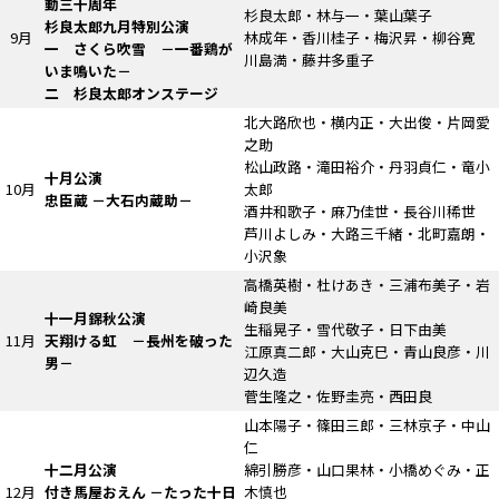
動三十周年
杉良太郎・林与一・葉山葉子
杉良太郎九月特別公演
9月
林成年・香川桂子・梅沢昇・柳谷寛
一 さくら吹雪
－一番鶏が
川島満・藤井多重子
いま鳴いた－
二 杉良太郎オンステージ
北大路欣也・横内正・大出俊・片岡愛
之助
松山政路・滝田裕介・丹羽貞仁・竜小
十月公演
10月
太郎
忠臣蔵
－大石内蔵助－
酒井和歌子・麻乃佳世・長谷川稀世
芦川よしみ・大路三千緒・北町嘉朗・
小沢象
高橋英樹・杜けあき・三浦布美子・岩
崎良美
十一月錦秋公演
生稲晃子・雪代敬子・日下由美
11月
天翔ける虹
－長州を破った
江原真二郎・大山克巳・青山良彦・川
男－
辺久造
菅生隆之・佐野圭亮・西田良
山本陽子・篠田三郎・三林京子・中山
仁
十二月公演
綿引勝彦・山口果林・小橋めぐみ・正
12月
付き馬屋おえん
－たった十日
木慎也