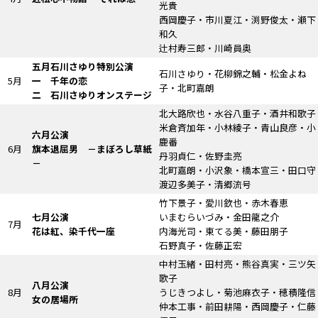
光貴
西岡慶子・市川夏江・渕野俊太・瀬下
和久
辻村寿三郎・川崎員奥
五月石川さゆり特別公演
石川さゆり・花柳錦之輔・松金よね
5月
一 千年の恋
子・北町嘉朗
二 石川さゆりオンステージ
北大路欣也・水谷八重子・酒井和歌子
米倉斉加年・小林綾子・青山良彦・小
六月公演
鹿番
6月
旗本退屈男
－まぼろし草紙
丹羽貞仁・佐野圭亮
－
北町嘉朗・小沢象・橋本宣三・田口守
渡辺多美子・清郷流号
竹下景子・愛川欽也・赤木春恵
七月公演
いまむらいづみ・金田龍之介
7月
花は紅、染千代一座
内海光司・東てる美・藤田朋子
石野真子・佐藤正宏
中村玉緒・田村亮・熊谷真実・三ツ矢
歌子
八月公演
8月
うじきつよし・菊池麻衣子・穂積隆信
女の居場所
仲本工事・前田耕陽・西岡慶子・仁藤