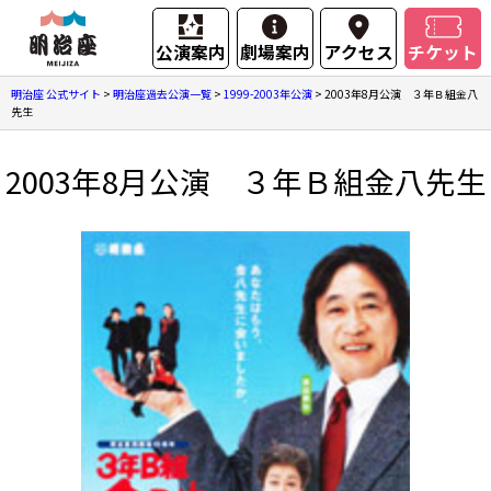
公演案内
劇場案内
アクセス
チケット
明治座 公式サイト
>
明治座過去公演一覧
>
1999-2003年公演
>
2003年8月公演 ３年Ｂ組金八
先生
2003年8月公演 ３年Ｂ組金八先生