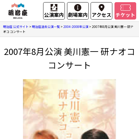
公演案内
劇場案内
アクセス
チケット
明治座 公式サイト
>
明治座過去公演一覧
>
2004-2008年公演
>
2007年8月公演 美川憲一 研ナ
オコ コンサート
2007年8月公演 美川憲一 研ナオコ
コンサート