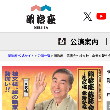
公演案内
明治座 公式サイト
>
公演一覧
>
明治座 落語会～桂文枝 傘寿を祝う