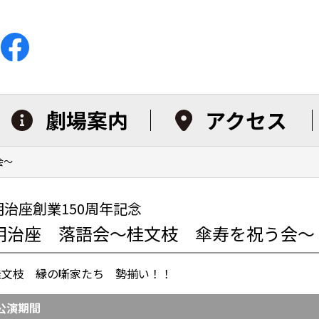
劇場案内
アクセス
会～
明治座創業150周年記念
明治座 落語会～桂文枝 傘寿を祝う会～
桂文枝 縁の噺家たち 勢揃い！！
公演期間