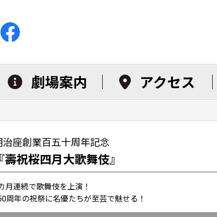
劇場案内
アクセス
明治座創業百五十周年記念
『壽祝桜四月大歌舞伎』
2カ月連続で歌舞伎を上演！
150周年の祝祭に名優たちが至芸で魅せる！