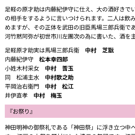
足軽の原才助は内藤紀伊守に仕え、大の酒好きで
の相手をするように言いつけられます。二人は飲
めますが、その正体を武田の旧臣馬場三郎兵衛で
河竹黙阿弥が初世市川左團次の為に書いた、酒を
足軽原才助実は馬場三郎兵衛
中村 芝翫
内藤紀伊守
松本幸四郎
小姓木村采女
中村 莟玉
同 松浦主水
中村歌之助
平岡治右衛門
中村 松江
井伊直孝
中村 梅玉
『お祭り』
神田明神の御祭礼である「神田祭」に浮き立つ中