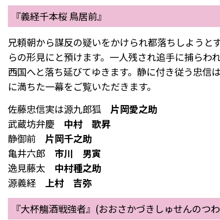
『義経千本桜 鳥居前』
兄頼朝から謀反の疑いをかけられ都落ちしようとす
らの形見にと預けます。一人残され追手に捕らわ
西国へと落ち延びてゆきます。静に付き従う忠信は
に満ちた一幕をご覧いただきます。
佐藤忠信実は源九郎狐
片岡愛之助
武蔵坊弁慶
中村 歌昇
静御前
片岡千之助
亀井六郎
市川 男寅
逸見藤太
中村種之助
源義経
上村 吉弥
『大杯觴酒戦強者』(おおさかづきしゅせんのつわ