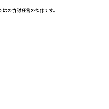
ではの仇討狂言の傑作です。