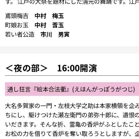
す。 江戸の大祭を題材にした清元の舞踊です。江
鳶頭梅吉
中村 梅玉
町娘お玉
中村 莟玉
若い者公造
市川 男寅
＜夜の部＞ 16:00開演
通し狂言『絵本合法衢』(えほんがっぽうがつじ)
大名多賀家の一門・左枝大学之助は本家横領を企
ちにし、駆けつけた瀬左衛門の弟弥十郎に、遺恨
いだきます。そんな折、霊亀の香炉がふとしたこ
お松の力を借りて香炉を奪い取ろうとしますが、