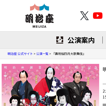
公演案内
明治座 公式サイト
>
公演一覧
>
『壽祝桜四月大歌舞伎』