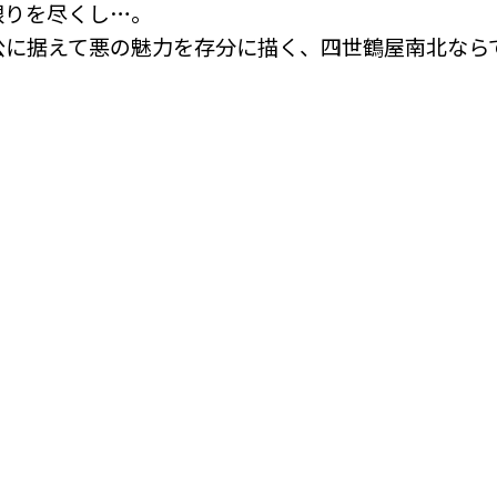
限りを尽くし…。
公に据えて悪の魅力を存分に描く、四世鶴屋南北なら