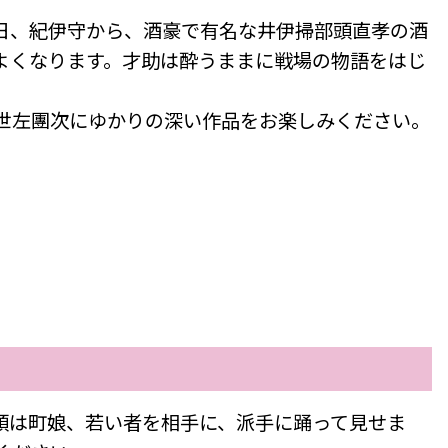
日、紀伊守から、酒豪で有名な井伊掃部頭直孝の酒
よくなります。才助は酔うままに戦場の物語をはじ
世左團次にゆかりの深い作品をお楽しみください。
頭は町娘、若い者を相手に、派手に踊って見せま