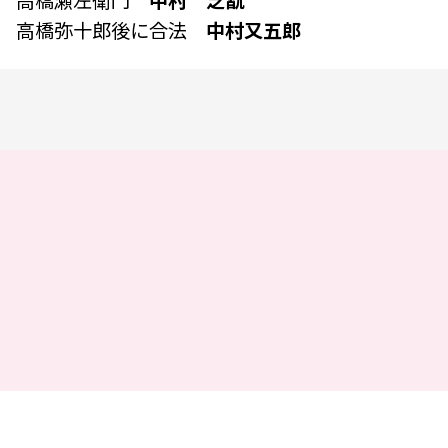
高橋瀬左衛門
中村 芝翫
高橋弥十郎後に合法
中村又五郎