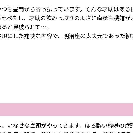
いつも昼間から酔っ払っています。そんな才助はある
み比べをし、才助の飲みっぷりのよさに直孝も機嫌が
あると見破られて…。
主題にした痛快な内容で、明治座の太夫元であった初
へ、いなせな鳶頭がやってきます。ほろ酔い機嫌の鳶