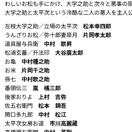
わしいお松も手にかけ、大学之助と次々と悪事の
大学之助と太平次という冷酷な二人の悪人を主人
左枝大学之助／立場の太平次
松本幸四郎
うんざりお松／弥十郎妻皐月
片岡孝太郎
道具屋与兵衛
中村 歌昇
松浦玄蕃／升法印
大谷廣太郎
お亀
中村種之助
お米
片岡千之助
孫七
中村歌之助
番頭伝三
嵐 橘三郎
後家おりよ
上村 吉弥
佐五右衛門
松本 錦吾
関口多九郎
中村 松江
太平次女房お道
市川高麗蔵